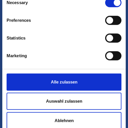
gesammelt haben.
Gerne beantworten wir alle Ihre Fragen. Nehmen Sie
Necessary
Selection
Kontakt mit uns auf.
Preferences
Statistics
Marketing
Alle zulassen
Auswahl zulassen
Ablehnen