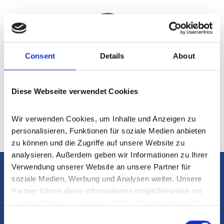
Consent
Details
About
Woher bekomme ich einen
Energieausweis?
Diese Webseite verwendet Cookies
Frank Janssen Immobilien
erstellt für seinen
Auftraggeber
kostenlos einen
Energieausweis
. Sie
Wir verwenden Cookies, um Inhalte und Anzeigen zu 
brauchen sich um nichts zu kümmern.
personalisieren, Funktionen für soziale Medien anbieten 
zu können und die Zugriffe auf unsere Website zu 
analysieren. Außerdem geben wir Informationen zu Ihrer 
Verwendung unserer Website an unsere Partner für 
soziale Medien, Werbung und Analysen weiter. Unsere 
Was mache ich, wenn ich
Partner führen diese Informationen möglicherweise mit 
noch weitere Fragen habe?
weiteren Daten zusammen, die Sie ihnen bereitgestellt 
haben oder die sie im Rahmen Ihrer Nutzung der Dienste 
Consent