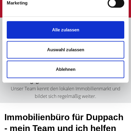
Marketing
Alle zulassen
Immobilienbüro für Duppach
- Ihre Ansprechpartner sind
Auswahl zulassen
gern für Sie da
Ablehnen
Das dürfen Sie von uns erwarten: persönliche Beratung,
Engagement
und
viel Sachverstand
.
Unser Team kennt den lokalen Immobilienmarkt und
bildet sich regelmäßig weiter.
Immobilienbüro für Duppach
- mein Team und ich helfen