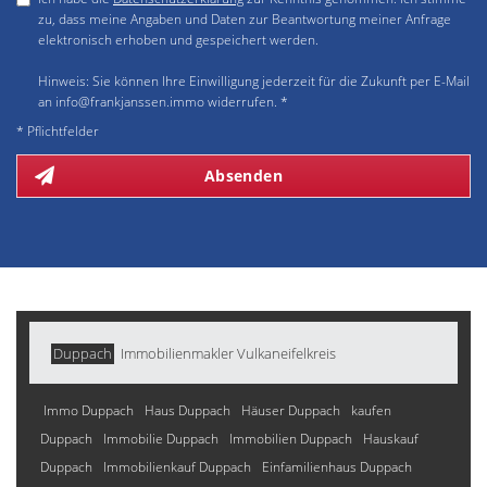
zu, dass meine Angaben und Daten zur Beantwortung meiner Anfrage
elektronisch erhoben und gespeichert werden.
Hinweis: Sie können Ihre Einwilligung jederzeit für die Zukunft per E-Mail
an info@frankjanssen.immo widerrufen. *
* Pflichtfelder
Absenden
Duppach
Immobilienmakler Vulkaneifelkreis
Immo Duppach
Haus Duppach
Häuser Duppach
kaufen
Duppach
Immobilie Duppach
Immobilien Duppach
Hauskauf
Duppach
Immobilienkauf Duppach
Einfamilienhaus Duppach