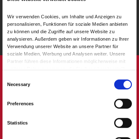
Vorbereitung und Koordinierung des
Notartermins
Wir verwenden Cookies, um Inhalte und Anzeigen zu 
personalisieren, Funktionen für soziale Medien anbieten 
Auch nach dem Verkauf sind wir für Sie da
zu können und die Zugriffe auf unsere Website zu 
analysieren. Außerdem geben wir Informationen zu Ihrer 
Verwendung unserer Website an unsere Partner für 
soziale Medien, Werbung und Analysen weiter. Unsere 
Partner führen diese Informationen möglicherweise mit 
weiteren Daten zusammen, die Sie ihnen bereitgestellt 
Vertrauensvoller
haben oder die sie im Rahmen Ihrer Nutzung der Dienste 
Consent
gesammelt haben.
Necessary
Selection
Wohnungsmakler
für
Duppach
gesucht?
Preferences
Rufen Sie uns gern an:
Statistics
06591 9849900