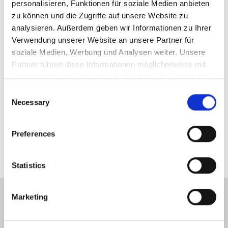
personalisieren, Funktionen für soziale Medien anbieten 
zu können und die Zugriffe auf unsere Website zu 
Ansprechpartner
analysieren. Außerdem geben wir Informationen zu Ihrer 
Verwendung unserer Website an unsere Partner für 
Frau Lilia Braun
soziale Medien, Werbung und Analysen weiter. Unsere 
Telefon: 06591-9849900
Partner führen diese Informationen möglicherweise mit 
l.braun@frankjanssen.immo
weiteren Daten zusammen, die Sie ihnen bereitgestellt 
haben oder die sie im Rahmen Ihrer Nutzung der Dienste 
Consent
gesammelt haben.
Necessary
Selection
Links
Website besuchen
Preferences
Statistics
Marketing
Energieausweis (Bedarfsausweis)