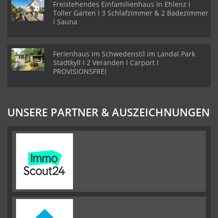
Freistehendes Einfamilienhaus in Ehlenz I
Toller Garten I 3 Schlafzimmer & 2 Badezimmer
I Sauna
Ferienhaus im Schwedenstil im Landal Park
Stadtkyll I 2 Veranden I Carport I
PROVISIONSFREI
UNSERE PARTNER & AUSZEICHNUNGEN