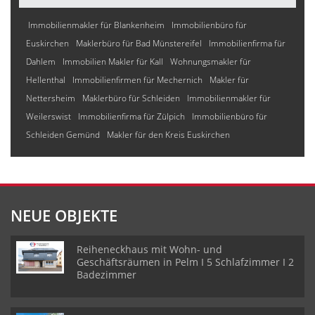
Immobilienmakler für Blankenheim
Immobilienbüro für
Euskirchen
Maklerbüro für Bad Münstereifel
Immobilienfirma für
Dahlem
Immobilien Makler für Kall
Wohnungsmakler für
Hellenthal
Immobilienfirmen für Mechernich
Makler für
Nettersheim
Maklerbüro für Schleiden
Immobilienmakler für
Weilerswist
Immobilienfirma für Zülpich
Immobilienbüro für
Schleiden Gemünd
Makler für den Kreis Euskirchen
NEUE OBJEKTE
Reiheneckhaus mit Wohn- und
Geschäftsräumen in Pelm I 5 Schlafzimmer I 2
Badezimmer