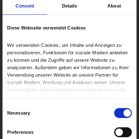
Consent
Details
About
Bonitätsprüfung der Interessenten
Zusammenstellung aller benötigten Unterlagen
Diese Webseite verwendet Cookies
Erstellung des
Energieausweises
Wir verwenden Cookies, um Inhalte und Anzeigen zu 
personalisieren, Funktionen für soziale Medien anbieten 
zu können und die Zugriffe auf unsere Website zu 
Erstellung des Kaufvertragsentwurfs
analysieren. Außerdem geben wir Informationen zu Ihrer 
Verwendung unserer Website an unsere Partner für 
Prüfung der Finanzierung des Käufers
soziale Medien, Werbung und Analysen weiter. Unsere 
Partner führen diese Informationen möglicherweise mit 
weiteren Daten zusammen, die Sie ihnen bereitgestellt 
Vorbereitung und Koordinierung des
haben oder die sie im Rahmen Ihrer Nutzung der Dienste 
Notartermins
Consent
gesammelt haben.
Necessary
Selection
Auch nach dem Verkauf sind wir für Sie da
Preferences