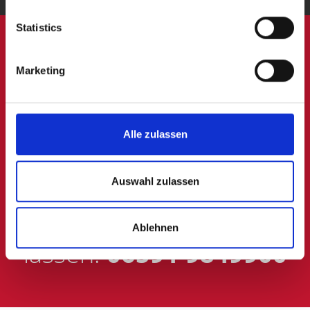
Statistics
Kompetenter
Marketing
Wohnungsmakler
für
den
Kreis Euskirchen
Alle zulassen
gesucht?
Jetzt anrufen und
Auswahl zulassen
vertrauensvoll beraten
Ablehnen
lassen:
06591 9849900