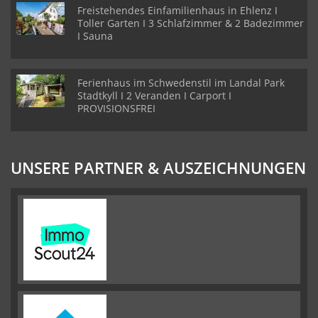
Freistehendes Einfamilienhaus in Ehlenz I
Toller Garten I 3 Schlafzimmer & 2 Badezimmer
I Sauna
Ferienhaus im Schwedenstil im Landal Park
Stadtkyll I 2 Veranden I Carport I
PROVISIONSFREI
UNSERE PARTNER & AUSZEICHNUNGEN