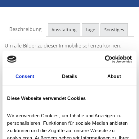
Beschreibung
Ausstattung
Lage
Sonstiges
Um alle Bilder zu dieser Immobilie sehen zu können,
fordern Sie bitte unser umfangreiches Exposé an. Senden
Sie uns Ihre Anfrage und Sie erhalten das Exposé mit
vollständigem Bildmaterial und detaillierte Beschreibung.
Consent
Details
About
BITTE SENDEN SIE IHRE ANFRAGE MIT VOLLSTÄNDIGEN
KONTAKTDATEN.
Diese Webseite verwendet Cookies
Ansprechpartner
Wir verwenden Cookies, um Inhalte und Anzeigen zu 
Frau Lilia Braun
personalisieren, Funktionen für soziale Medien anbieten 
Telefon: 06591-9849900
zu können und die Zugriffe auf unsere Website zu 
l.braun@frankjanssen.immo
analysieren. Außerdem geben wir Informationen zu Ihrer 