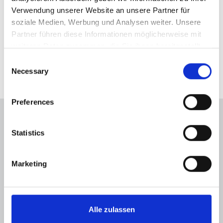
Verwendung unserer Website an unsere Partner für 
soziale Medien, Werbung und Analysen weiter. Unsere 
Partner führen diese Informationen möglicherweise mit 
Links
weiteren Daten zusammen, die Sie ihnen bereitgestellt 
Website besuchen
haben oder die sie im Rahmen Ihrer Nutzung der Dienste 
Consent
gesammelt haben.
Necessary
Selection
Preferences
Statistics
Energieausweis (Bedarfsausweis)
Marketing
243,50 kWh / (m²*a)
Endenergiebedarf
Alle zulassen