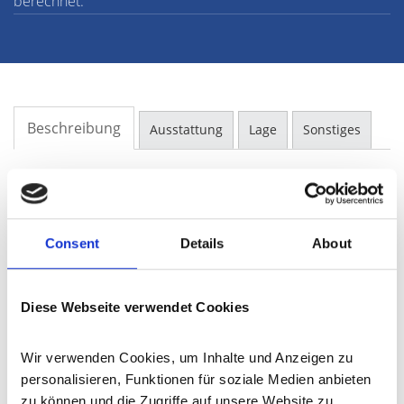
berechnet.
Beschreibung
Ausstattung
Lage
Sonstiges
Um alle Bilder zu dieser Immobilie sehen zu können,
fordern Sie bitte unser umfangreiches Exposé an. Senden
Sie uns Ihre Anfrage und Sie erhalten umgehend das
Consent
Details
About
Exposé mit vollständigem Bildmaterial und detaillierte
Beschreibung. BITTE SENDEN SIE IHRE ANFRAGE MIT
VOLLSTÄNDIGEN KONTAKTDATEN!
Diese Webseite verwendet Cookies
Ansprechpartner
Wir verwenden Cookies, um Inhalte und Anzeigen zu 
personalisieren, Funktionen für soziale Medien anbieten 
Frau Lilia Braun
zu können und die Zugriffe auf unsere Website zu 