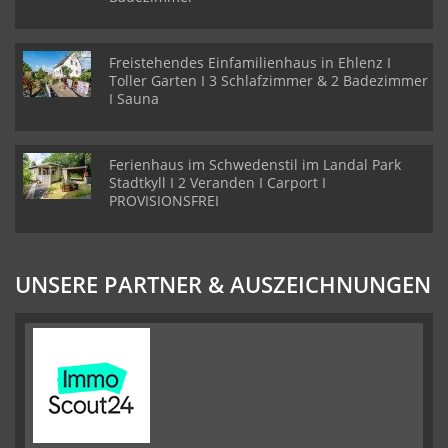
Freistehendes Einfamilienhaus in Ehlenz I
Toller Garten I 3 Schlafzimmer & 2 Badezimmer
I Sauna
Ferienhaus im Schwedenstil im Landal Park
Stadtkyll I 2 Veranden I Carport I
PROVISIONSFREI
UNSERE PARTNER & AUSZEICHNUNGEN