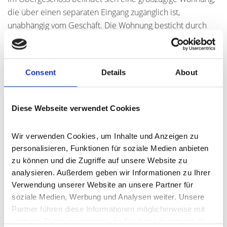
die über einen separaten Eingang zugänglich ist,
unabhängig vom Geschäft. Die Wohnung besticht durch
ihre großzügige Raumaufteilung und bietet:
* Vier Schlafzimmer, eines davon mit Zugang zu einem
Balkon
Consent
Details
About
* Ein modernisiertes Badezimmer
* Ein großes Wohnzimmer mit integriertem Essbereich
* Eine gut ausgestattete Küche mit einer praktischen
Diese Webseite verwendet Cookies
Speisekammer
Die Lage des Objekts ist erstklassig - zentral in Daun
Wir verwenden Cookies, um Inhalte und Anzeigen zu 
gelegen, sind alle wichtigen Einrichtungen und Geschäfte
personalisieren, Funktionen für soziale Medien anbieten 
des täglichen Bedarfs in unmittelbarer Nähe. Das große
zu können und die Zugriffe auf unsere Website zu 
Grundstück bietet zusätzlich Raum für weitere
analysieren. Außerdem geben wir Informationen zu Ihrer 
Gestaltungs- und Nutzungsmöglichkeiten.
Verwendung unserer Website an unsere Partner für 
Dieses Wohn- & Geschäftshaus bietet eine einmalige
soziale Medien, Werbung und Analysen weiter. Unsere 
Gelegenheit für Investoren, Gewerbetreibende oder
Partner führen diese Informationen möglicherweise mit 
weiteren Daten zusammen, die Sie ihnen bereitgestellt 
Familien, die nach einer Immobilie mit viel Potenzial und