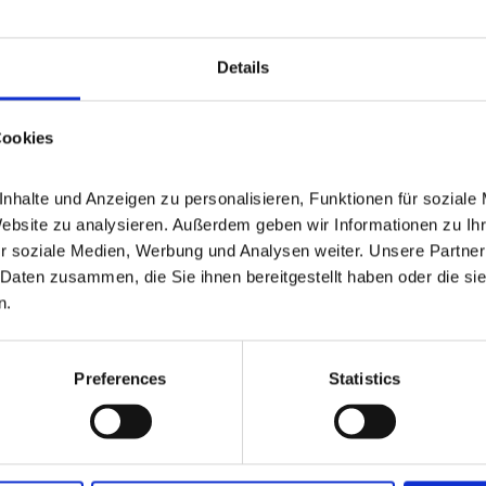
ndenen Scheunen und einem Gewölbekeller, bietet das
eugestaltung der Gebäuden. Im Haupthaus stehen Ihnen
eizungsraum, sowie ein tiefer gelegener Lagerraum mit
Details
 bereit. Das Obergeschoss bietet Ihnen insgesamt vier
dezimmer. Die Einliegerwohnung im Dachgeschoss ist
Cookies
sse vor der Eingangstür ermöglicht einen privaten Bereich
er, eine Küche, ein Badezimmer, ein großes Wohnzimmer
halte und Anzeigen zu personalisieren, Funktionen für soziale 
Website zu analysieren. Außerdem geben wir Informationen zu Ih
r soziale Medien, Werbung und Analysen weiter. Unsere Partner 
Daten zusammen, die Sie ihnen bereitgestellt haben oder die si
n.
Preferences
Statistics