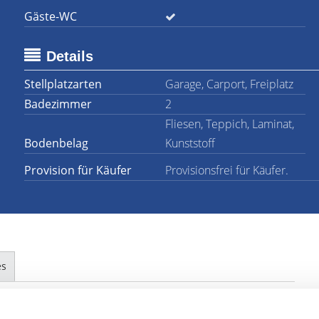
Gäste-WC
Details
Stellplatzarten
Garage, Carport, Freiplatz
Badezimmer
2
Fliesen, Teppich, Laminat,
Bodenbelag
Kunststoff
Provision für Käufer
Provisionsfrei für Käufer.
es
nd durch den Ausbau des Dachgeschosses (1990) mit