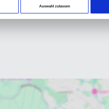
Auswahl zulassen
296,30 kWh / (
Endenergiebed