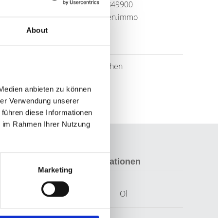
Telefon: 06591-9849900
frank@frankjanssen.immo
About
Links
Website besuchen
Medien anbieten zu können 
rer Verwendung unserer 
führen diese Informationen 
e im Rahmen Ihrer Nutzung 
Weitere Informationen
Marketing
Wesentlicher
Öl
Energieträger
Energieausweis