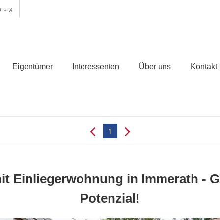
arung
Eigentümer
Interessenten
Über uns
Kontakt
1
t Einliegerwohnung in Immerath - G
Potenzial!