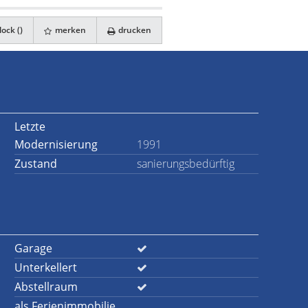
ock (
)
merken
drucken
Letzte
Modernisierung
1991
Zustand
sanierungsbedürftig
Garage
Unterkellert
Abstellraum
als Ferienimmobilie