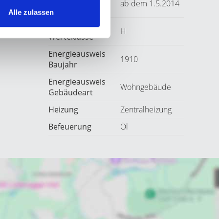
ab dem 1.5.2014
Jahrgang
Alle zulassen
m²*a)
Energieausweis
arf
H
Werteklasse
Energieausweis
1910
Baujahr
Energieausweis
Wohngebäude
Gebäudeart
Heizung
Zentralheizung
Befeuerung
Öl