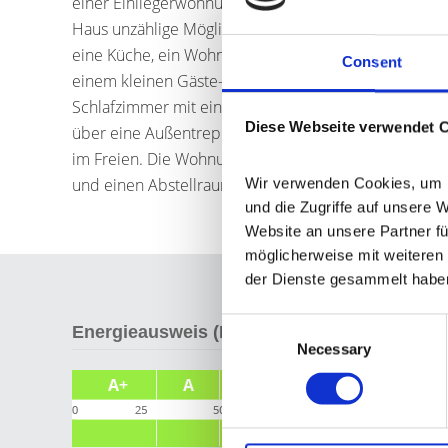
einer Einliegerwohnung erweitert. Neben den vorha
Haus unzählige Möglichkeiten zur Aufwertung und N
eine Küche, ein Wohnzimmer, eine Waschküche, ein H
Consent
einem kleinen Gäste-WC und einem Zugang zur Garage
Schlafzimmer mit einem Ankleidezimmer und ein Ba
Diese Webseite verwendet 
über eine Außentreppe erreichbar. Eine kleine Terra
im Freien. Die Wohnung beinhaltet zwei Schlafzimm
und einen Abstellraum.
Wir verwenden Cookies, um In
und die Zugriffe auf unsere 
Website an unsere Partner fü
möglicherweise mit weiteren 
der Dienste gesammelt habe
Consent
Energieausweis (Bedarfsausweis)
Necessary
Selection