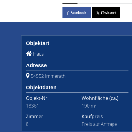
Facebook
(Twitter)
Objektart
Haus
Adresse
54552 Immerath
Objektdaten
Objekt-Nr.
Wohnfläche
(ca.)
18361
190 m²
Zimmer
Kaufpreis
8
Preis auf Anfrage