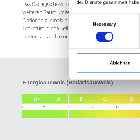
der Dienste gesammelt habe
Das Dachgeschoss beinhaltet zwei Schlafzimmer un
weiteren Raum umgebaut werden kann. Dieser erstrec
Consent
Optionen zur individuellen Gestaltung. Vom Kellerg
Necessary
Selection
Tankraum, einen Kellerraum und eine Waschküche bere
Garten, als auch einen direkten Zugang zur Scheune.
Ablehnen
Energieausweis (Bedarfsausweis)