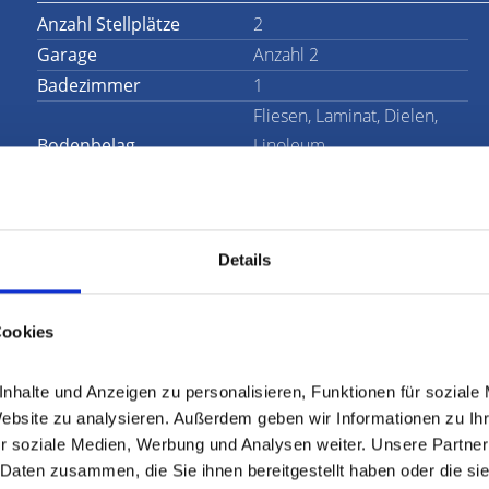
Anzahl Stellplätze
2
Garage
Anzahl 2
Badezimmer
1
Fliesen, Laminat, Dielen,
Bodenbelag
Linoleum
Provision für Käufer
Provisionsfrei für Käufer.
Details
Cookies
es
lige Bauernhaus, das im Jahr 1957 errichtet wurde. Eine
halte und Anzeigen zu personalisieren, Funktionen für soziale 
nd in mehrere Bereiche unterteilt ist, bietet jede Menge
Website zu analysieren. Außerdem geben wir Informationen zu Ih
er Immobilie stehen Ihnen ein Schlafzimmer, ein
r soziale Medien, Werbung und Analysen weiter. Unsere Partner 
Daten zusammen, die Sie ihnen bereitgestellt haben oder die si
um, ein Wohnzimmer und ein Esszimmer zur Verfügung.