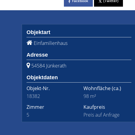
Facebook
(Twitter)
Objektart
Einfamilienhaus
Adresse
54584 Jünkerath
Objektdaten
Objekt-Nr.
Wohnfläche
(ca.)
18382
98 m²
Zimmer
Kaufpreis
5
Preis auf Anfrage