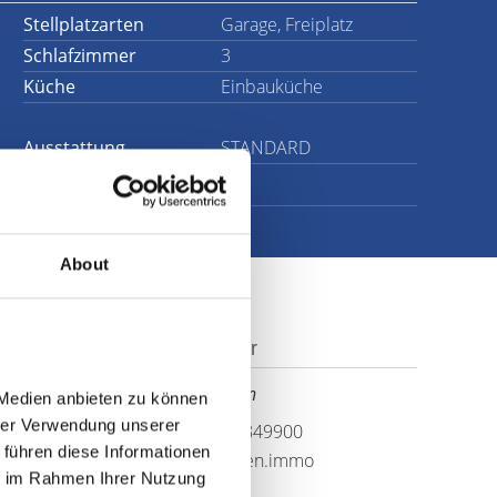
Stellplatzarten
Garage, Freiplatz
Schlafzimmer
3
Küche
Einbauküche
Ausstattung
STANDARD
About
Ansprechpartner
Herr Frank Janssen
Medien anbieten zu können 
rer Verwendung unserer 
Telefon: 06591-9849900
führen diese Informationen 
frank@frankjanssen.immo
e im Rahmen Ihrer Nutzung 