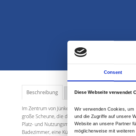
Consent
Beschreibung
Diese Webseite verwendet 
Ausstattung
Lage
Sonstig
Im Zentrum von Jünkerath befindet sich dieses ehema
Wir verwenden Cookies, um In
große Scheune, die direkt am Haus angebaut wurde, u
und die Zugriffe auf unsere 
Platz- und Nutzungsmöglichkeiten. Im Erdgeschoss d
Website an unsere Partner fü
möglicherweise mit weiteren 
Badezimmer, eine Küche mit zusätzlichem Abstellra