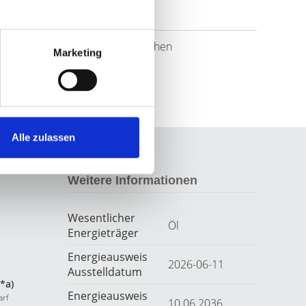
Links
Website besuchen
Marketing
Alle zulassen
Weitere Informationen
Wesentlicher
Öl
Energieträger
Energieausweis
2026-06-11
Ausstelldatum
*a)
Energieausweis
arf
10.06.2036