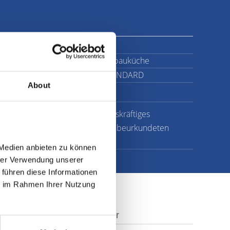
Schlafzimmer
3
Küche
Einbauküche
Ausstattung
STANDARD
About
e ist nach Abschluss eines rechtskräftiges
lig. Die Maklerprovision wird vom beurkundeten
Medien anbieten zu können 
rer Verwendung unserer 
führen diese Informationen 
e im Rahmen Ihrer Nutzung 
Ansprechpartner