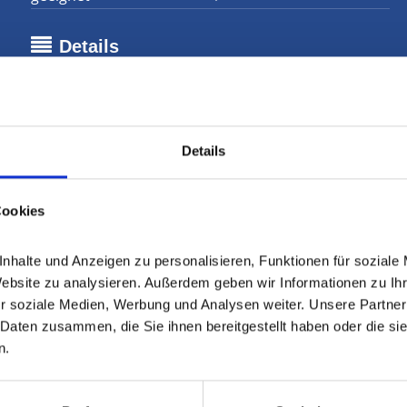
Details
Stellplatzarten
Garage, Freiplatz
Badezimmer
2
Bodenbelag
Fliesen, Laminat
Details
Provision für Käufer
3,57% inkl. USt.
Provisionshinweis
Maklerprovision inkl. USt. Dies
Cookies
Kaufvertrages zur Zahlung fäl
Kaufpreis berechnet.
halte und Anzeigen zu personalisieren, Funktionen für soziale 
Website zu analysieren. Außerdem geben wir Informationen zu Ih
r soziale Medien, Werbung und Analysen weiter. Unsere Partner 
Daten zusammen, die Sie ihnen bereitgestellt haben oder die si
n.
es