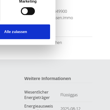
Marketing
Frau Lilia Braun
Telefon: 06591-9849900
l.braun@frankjanssen.immo
Alle zulassen
Links
Website besuchen
Weitere Informationen
Wesentlicher
Flüssiggas
Energieträger
Energieausweis
2025-08-12