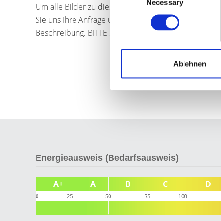
Necessary
Selection
Um alle Bilder zu dieser Immobilie sehen zu können,
Sie uns Ihre Anfrage und Sie erhalten umgehend das 
Beschreibung. BITTE SENDEN SIE IHRE ANFRAGE 
Ablehnen
Energieausweis (Bedarfsausweis)