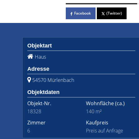
Facebook
(Twitter)
Objektart
Haus
Adresse
54570 Mürlenbach
Objektdaten
Objekt-Nr.
Wohnfläche
(ca.)
18328
140 m²
Zimmer
Kaufpreis
6
Preis auf Anfrage