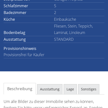
Schlafzimmer
5
Badezimmer
2
Küche
Einbauküche
Fliesen, Stein, Teppich,
Bodenbelag
Laminat, Linoleum
Ausstattung
STANDARD
Provisionshinweis
Provisionsfrei für Käufer
Beschreibung
Ausstattung
Lage
Sonstiges
Um alle Bilder zu dieser Immobilie sehen zu können,
fordern Sie bitte unser umfangreiches Exposé an. Senden