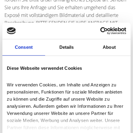
Sie uns Ihre Anfrage und Sie erhalten umgehend das
Exposé mit vollständigem Bildmaterial und detaillierte
Beschreibung. BITTE SENDEN SIE IHRE ANFRAGE MIT
VOLLSTÄNDIGEN KONTAKTDATEN!
Consent
Details
About
Ansprechpartner
Frau Lilia Braun
Diese Webseite verwendet Cookies
Telefon: 06591-9849900
l.braun@frankjanssen.immo
Wir verwenden Cookies, um Inhalte und Anzeigen zu 
personalisieren, Funktionen für soziale Medien anbieten 
zu können und die Zugriffe auf unsere Website zu 
Links
analysieren. Außerdem geben wir Informationen zu Ihrer 
Verwendung unserer Website an unsere Partner für 
Website besuchen
soziale Medien, Werbung und Analysen weiter. Unsere 
Partner führen diese Informationen möglicherweise mit 