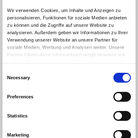
Endenergiebedarf
Wir verwenden Cookies, um Inhalte und Anzeigen zu 
personalisieren, Funktionen für soziale Medien anbieten 
zu können und die Zugriffe auf unsere Website zu 
analysieren. Außerdem geben wir Informationen zu Ihrer 
Weitere Informationen
Verwendung unserer Website an unsere Partner für 
soziale Medien, Werbung und Analysen weiter. Unsere 
Wesentlicher Energieträger
Öl
Partner führen diese Informationen möglicherweise mit 
weiteren Daten zusammen, die Sie ihnen bereitgestellt 
Energieausweis Ausstelldatum
2025-12-03
haben oder die sie im Rahmen Ihrer Nutzung der Dienste 
Consent
Energieausweis gültig bis
02.12.2035
gesammelt haben.
Necessary
Selection
Energieausweis Jahrgang
ab dem 1.5.2014
Preferences
Energieausweis Werteklasse
H
Energieausweis Baujahr
1973
Statistics
Energieausweis Gebäudeart
Wohngebäude
Heizung
Zentralheizung
Marketing