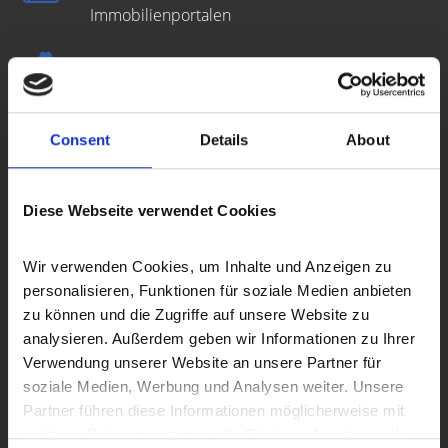
Immobilienportalen
Auf Wunsch diskrete
Direktvermittlung
Open-House-
Besichtigungstermine
Consent
Details
About
Bonitätsprüfung der Interessenten
Diese Webseite verwendet Cookies
Zusammenstellung aller benötigten Unterlagen
Wir verwenden Cookies, um Inhalte und Anzeigen zu 
personalisieren, Funktionen für soziale Medien anbieten 
Erstellung des
Energieausweises
zu können und die Zugriffe auf unsere Website zu 
analysieren. Außerdem geben wir Informationen zu Ihrer 
Erstellung des Kaufvertragsentwurfs
Verwendung unserer Website an unsere Partner für 
soziale Medien, Werbung und Analysen weiter. Unsere 
Partner führen diese Informationen möglicherweise mit 
Prüfung der Finanzierung des Käufers
weiteren Daten zusammen, die Sie ihnen bereitgestellt 