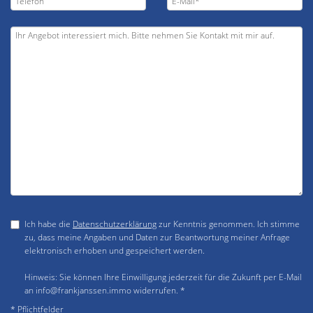
Ich habe die
Datenschutzerklärung
zur Kenntnis genommen. Ich stimme
zu, dass meine Angaben und Daten zur Beantwortung meiner Anfrage
elektronisch erhoben und gespeichert werden.
Hinweis: Sie können Ihre Einwilligung jederzeit für die Zukunft per E-Mail
an info@frankjanssen.immo widerrufen. *
* Pflichtfelder