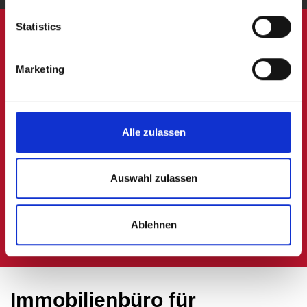
Statistics
Erfolgreicher
Marketing
Wohnungsmakler
für
Gerolstein Wolfskaul
Alle zulassen
und
Umgebung
gesucht?
Ihr schneller Draht zu
Auswahl zulassen
uns:
06591 9849900
Ablehnen
Immobilienbüro für