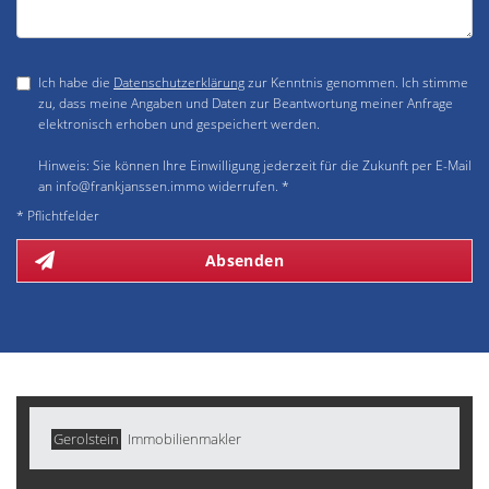
Ich habe die
Datenschutzerklärung
zur Kenntnis genommen. Ich stimme
zu, dass meine Angaben und Daten zur Beantwortung meiner Anfrage
elektronisch erhoben und gespeichert werden.
Hinweis: Sie können Ihre Einwilligung jederzeit für die Zukunft per E-Mail
an info@frankjanssen.immo widerrufen. *
* Pflichtfelder
Absenden
Gerolstein
Immobilienmakler