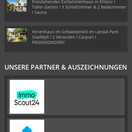
Freistehendes Einfamilienhaus in Ehlenz I
Toller Garten I 3 Schlafzimmer & 2 Badezimmer
I Sauna
Ferienhaus im Schwedenstil im Landal Park
Stadtkyll I 2 Veranden I Carport I
PROVISIONSFREI
UNSERE PARTNER & AUSZEICHNUNGEN