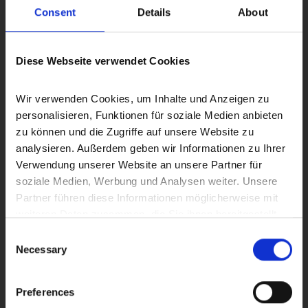
Consent
Details
About
Bonitätsprüfung der Interessenten
Zusammenstellung aller benötigten Unterlagen
Diese Webseite verwendet Cookies
Erstellung des
Energieausweises
Wir verwenden Cookies, um Inhalte und Anzeigen zu 
personalisieren, Funktionen für soziale Medien anbieten 
Erstellung des Kaufvertragsentwurfs
zu können und die Zugriffe auf unsere Website zu 
analysieren. Außerdem geben wir Informationen zu Ihrer 
Verwendung unserer Website an unsere Partner für 
Prüfung der Finanzierung des Käufers
soziale Medien, Werbung und Analysen weiter. Unsere 
Partner führen diese Informationen möglicherweise mit 
Vorbereitung und Koordinierung des
weiteren Daten zusammen, die Sie ihnen bereitgestellt 
Notartermins
haben oder die sie im Rahmen Ihrer Nutzung der Dienste 
Consent
gesammelt haben.
Necessary
Selection
Auch nach dem Verkauf sind wir für Sie da
Preferences