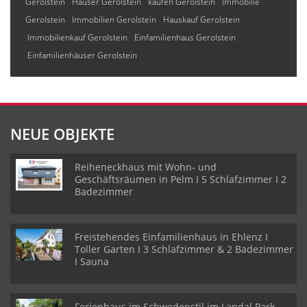
Gerolstein
Häuser Gerolstein
kaufen Gerolstein
Immobilie
Gerolstein
Immobilien Gerolstein
Hauskauf Gerolstein
Immobilienkauf Gerolstein
Einfamilienhaus Gerolstein
Einfamilienhäuser Gerolstein
NEUE OBJEKTE
Reiheneckhaus mit Wohn- und
Geschäftsräumen in Pelm I 5 Schlafzimmer I 2
Badezimmer
Freistehendes Einfamilienhaus in Ehlenz I
Toller Garten I 3 Schlafzimmer & 2 Badezimmer
I Sauna
Ferienhaus im Schwedenstil im Landal Park