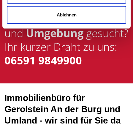
Wohnungsmakler
für
Ablehnen
Gerolstein An der Burg
und
Umgebung
gesucht?
Ihr kurzer Draht zu uns:
06591 9849900
Immobilienbüro für
Gerolstein An der Burg und
Umland - wir sind für Sie da