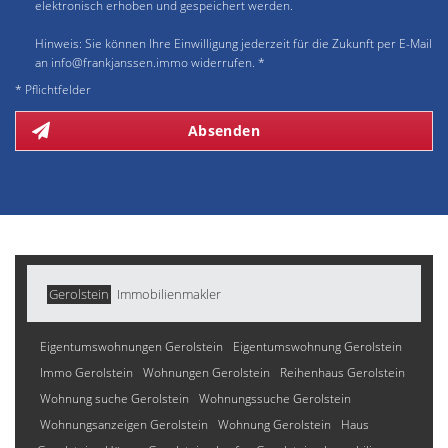
elektronisch erhoben und gespeichert werden.
Hinweis: Sie können Ihre Einwilligung jederzeit für die Zukunft per E-Mail
an info@frankjanssen.immo widerrufen. *
* Pflichtfelder
Absenden
Gerolstein
Immobilienmakler
Eigentumswohnungen Gerolstein
Eigentumswohnung Gerolstein
Immo Gerolstein
Wohnungen Gerolstein
Reihenhaus Gerolstein
Wohnung suche Gerolstein
Wohnungssuche Gerolstein
Wohnungsanzeigen Gerolstein
Wohnung Gerolstein
Haus