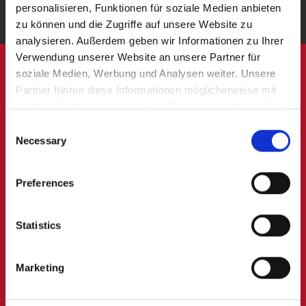
personalisieren, Funktionen für soziale Medien anbieten 
zu können und die Zugriffe auf unsere Website zu 
analysieren. Außerdem geben wir Informationen zu Ihrer 
Verwendung unserer Website an unsere Partner für 
soziale Medien, Werbung und Analysen weiter. Unsere 
Professioneller
Partner führen diese Informationen möglicherweise mit 
weiteren Daten zusammen, die Sie ihnen bereitgestellt 
Wohnungsmakler
für
haben oder die sie im Rahmen Ihrer Nutzung der Dienste 
Consent
gesammelt haben.
Necessary
Gerolstein Zum
Selection
Sandborn
und
Preferences
Umgebung
gesucht?
Statistics
Jetzt anrufen:
06591
Marketing
9849900