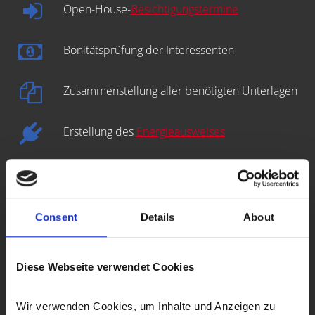
Open-House-
Besichtigungstermine
Bonitätsprüfung der Interessenten
Zusammenstellung aller benötigten Unterlagen
Erstellung des
Energieausweises
Erstellung des Kaufvertragsentwurfs
Prüfung der Finanzierung des Käufers
Consent
Details
About
Vorbereitung und Koordinierung des
Diese Webseite verwendet Cookies
Notartermins
Auch nach dem Verkauf sind wir für Sie da
Wir verwenden Cookies, um Inhalte und Anzeigen zu 