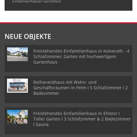
Einfamilienhäuser Gerolstein
NEUE OBJEKTE
Freistehendes Einfamilienhaus in Kolverath - 4
Schlafzimmer, Garten mit hochwertigem
Gartenhaus
Reiheneckhaus mit Wohn- und
Geschäftsräumen in Pelm I 5 Schlafzimmer I 2
Badezimmer
Freistehendes Einfamilienhaus in Ehlenz I
Toller Garten I 3 Schlafzimmer & 2 Badezimmer
I Sauna