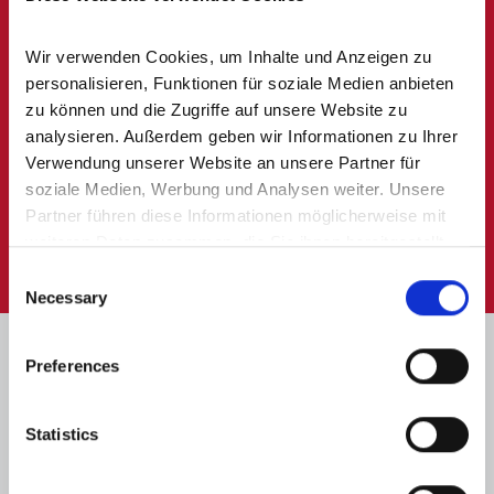
Wohnungsmakler
für
Wir verwenden Cookies, um Inhalte und Anzeigen zu 
Gerolstein Müllenborn
personalisieren, Funktionen für soziale Medien anbieten 
gesucht?
zu können und die Zugriffe auf unsere Website zu 
analysieren. Außerdem geben wir Informationen zu Ihrer 
Rufen Sie uns an:
06591
Verwendung unserer Website an unsere Partner für 
soziale Medien, Werbung und Analysen weiter. Unsere 
9849900
Partner führen diese Informationen möglicherweise mit 
weiteren Daten zusammen, die Sie ihnen bereitgestellt 
haben oder die sie im Rahmen Ihrer Nutzung der Dienste 
Consent
gesammelt haben.
Necessary
Selection
Preferences
Maklerbüro für Gerolstein
Müllenborn - Ihre
Statistics
Ansprechpartner sind gern