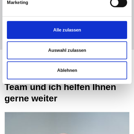
für Sie da
Marketing
Das dürfen Sie von uns erwarten: persönliche Beratung,
Engagement und
viel Sachverstand
.
Alle zulassen
Unser Team kennt den lokalen Immobilienmarkt und
bildet sich regelmäßig weiter.
Auswahl zulassen
Immobilienbüro für
Ablehnen
Gerolstein Müllenborn - mein
Team und ich helfen Ihnen
gerne weiter