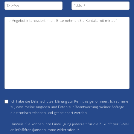
Ich habe die
Datenschutzerklärung
zur Kenntnis genommen. Ich stimme
zu, dass meine Angaben und Daten zur Beantwortung meiner Anfrage
elektronisch erhoben und gespeichert werden.
Hinweis: Sie können Ihre Einwilligung jederzeit für die Zukunft per E-Mail
an info@frankjanssen.immo widerrufen. *