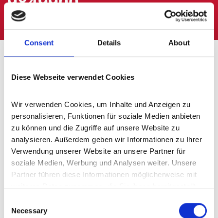
9849900
Consent
Details
About
Immobilienbüro für
Diese Webseite verwendet Cookies
Gerolstein Talblick und
Umland - wir sind für Sie da
Wir verwenden Cookies, um Inhalte und Anzeigen zu 
personalisieren, Funktionen für soziale Medien anbieten 
zu können und die Zugriffe auf unsere Website zu 
analysieren. Außerdem geben wir Informationen zu Ihrer 
Verwendung unserer Website an unsere Partner für 
soziale Medien, Werbung und Analysen weiter. Unsere 
Partner führen diese Informationen möglicherweise mit 
weiteren Daten zusammen, die Sie ihnen bereitgestellt 
haben oder die sie im Rahmen Ihrer Nutzung der Dienste 
Consent
gesammelt haben.
Necessary
Selection