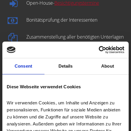
Open-House-
Besichtigungstermine
Bonitätsprüfung der Interessenten
Zusammenstellung aller benötigten Unterlagen
Erstellung des
Energieausweises
Consent
Details
About
Erstellung des Kaufvertragsentwurfs
Diese Webseite verwendet Cookies
Prüfung der Finanzierung des Käufers
Wir verwenden Cookies, um Inhalte und Anzeigen zu 
Vorbereitung und Koordinierung des
personalisieren, Funktionen für soziale Medien anbieten 
Notartermins
zu können und die Zugriffe auf unsere Website zu 
analysieren. Außerdem geben wir Informationen zu Ihrer 
Auch nach dem Verkauf sind wir für Sie da
Verwendung unserer Website an unsere Partner für 