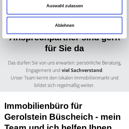
Auswahl zulassen
Immobilienbüro für
Gerolstein Büscheich - Ihre
Ablehnen
Ansprechpartner sind gern
für Sie da
Das dürfen Sie von uns erwarten: persönliche Beratung,
Engagement und
viel Sachverstand
.
Unser Team kennt den lokalen Immobilienmarkt und
bildet sich regelmäßig weiter.
Immobilienbüro für
Gerolstein Büscheich - mein
Team und ich helfen Ihnen