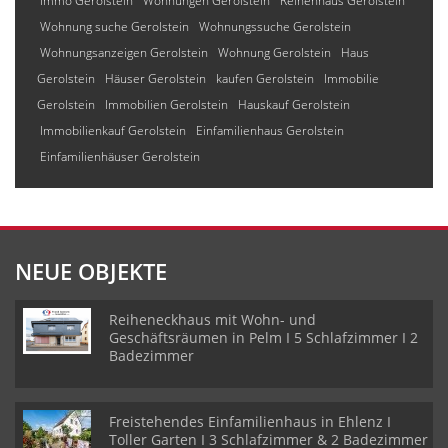
Immo Gerolstein
Wohnungen Gerolstein
Reihenhaus Gerolstein
Wohnung suche Gerolstein
Wohnungssuche Gerolstein
Wohnungsanzeigen Gerolstein
Wohnung Gerolstein
Haus
Gerolstein
Häuser Gerolstein
kaufen Gerolstein
Immobilie
Gerolstein
Immobilien Gerolstein
Hauskauf Gerolstein
Immobilienkauf Gerolstein
Einfamilienhaus Gerolstein
Einfamilienhäuser Gerolstein
NEUE OBJEKTE
Reiheneckhaus mit Wohn- und
Geschäftsräumen in Pelm I 5 Schlafzimmer I 2
Badezimmer
Freistehendes Einfamilienhaus in Ehlenz I
Toller Garten I 3 Schlafzimmer & 2 Badezimmer