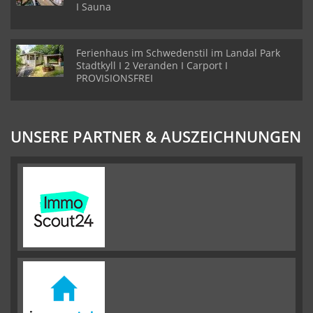
I Sauna
Ferienhaus im Schwedenstil im Landal Park
Stadtkyll I 2 Veranden I Carport I
PROVISIONSFREI
UNSERE PARTNER & AUSZEICHNUNGEN