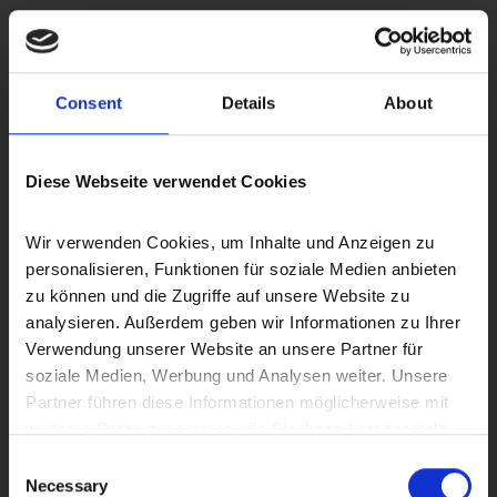
Open-House-
Besichtigungstermine
Bonitätsprüfung der Interessenten
Consent
Details
About
Zusammenstellung aller benötigten Unterlagen
Diese Webseite verwendet Cookies
Erstellung des
Energieausweises
Wir verwenden Cookies, um Inhalte und Anzeigen zu 
personalisieren, Funktionen für soziale Medien anbieten 
Erstellung des Kaufvertragsentwurfs
zu können und die Zugriffe auf unsere Website zu 
analysieren. Außerdem geben wir Informationen zu Ihrer 
Verwendung unserer Website an unsere Partner für 
Prüfung der Finanzierung des Käufers
soziale Medien, Werbung und Analysen weiter. Unsere 
Partner führen diese Informationen möglicherweise mit 
Vorbereitung und Koordinierung des
weiteren Daten zusammen, die Sie ihnen bereitgestellt 
Notartermins
haben oder die sie im Rahmen Ihrer Nutzung der Dienste 
Consent
gesammelt haben.
Necessary
Selection