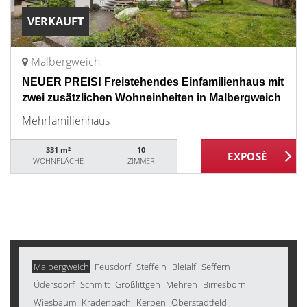
VERKAUFT
Malbergweich
NEUER PREIS! Freistehendes Einfamilienhaus mit
zwei zusätzlichen Wohneinheiten in Malbergweich
Mehrfamilienhaus
331 m²
10
WOHNFLÄCHE
ZIMMER
Malbergweich
Feusdorf
Steffeln
Bleialf
Seffern
Üdersdorf
Schmitt
Großlittgen
Mehren
Birresborn
Wiesbaum
Kradenbach
Kerpen
Oberstadtfeld