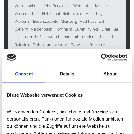
Wallersheim
Üttfeld
Bergweiler
Wershofen
Mechernich
Wiesemscheid
Hellenthal
Nettersheim
Hallschlag
Wawern
Niederstadtfeld
Meisburg
Heckhuscheid
Üxheim
Weidenbach
Hontheim
Düren
Winkel (Eifel)
Karl
Esch
Berndorf
Seiwerath
Immerath
Dahlem
Ellscheid
Balesfeld
Dohm-Lammersdorf
Barweiler
Brockscheid
Kyllburg
Gornhausen
Bleckhausen
Duppach
Densborn
Gerolstein
Oberkail
Gönnersdorf
Schüller
Salm
Büdesheim
Inden
Manderscheid
Geilenkirchen
Consent
Details
About
Bad Münstereifel
Rockeskyll
Wallenborn
Daun
Kleinlangenfeld
Boos
Birgel
Pomster
Hinterweiler
Heimbach
Wallscheid
Oberbettingen
Hohenfels-Essingen
Diese Webseite verwendet Cookies
Kalenborn
Scheid
Zülpich
Bettenfeld
Weinsheim
Eckfeld
Hillesheim
Walsdorf
Schleiden
Stadtkyll
Dockweiler
Wir verwenden Cookies, um Inhalte und Anzeigen zu 
Gondenbrett
Auw bei Prüm
Kirchweiler
Roth bei Prüm
personalisieren, Funktionen für soziale Medien anbieten 
Müsch
Reuth
Malberg
Lind
Mürlenbach
Kelberg
zu können und die Zugriffe auf unsere Website zu 
Wittlich
Sankt Thomas
Kall
Horperath
Bodenbach
analysieren. Außerdem geben wir Informationen zu Ihrer 