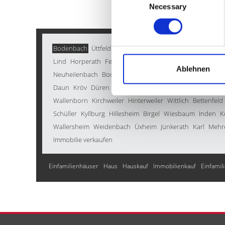
Necessary
Selection
Bodenbach
Üttfeld
Dockweiler
Müsch
Roth bei Prüm
E
Lind
Horperath
Feusdorf
Rockeskyll
Pelm
Üdersdorf
Ablehnen
Neuheilenbach
Boos
Wallscheid
Bleialf
Nohn
Winkel (E
Daun
Kröv
Düren
Stadtkyll
Weinsheim
Büdesheim
Me
Wallenborn
Kirchweiler
Hinterweiler
Wittlich
Bettenfeld
Schüller
Kyllburg
Hillesheim
Birgel
Wiesbaum
Inden
K
Wallersheim
Weidenbach
Üxheim
Jünkerath
Karl
Mehr
Immobilie verkaufen
Einfamilienhäuser
Haus
Hauskauf
Immobilienkauf
Einfamil