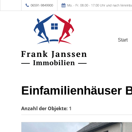
06591-9849900
Mo. - Fr. 08.00 - 17.00 Uhr und nach Vereinb
Start
Einfamilienhäuser
Anzahl der
Objekte:
1