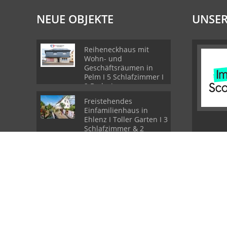
NEUE OBJEKTE
UNSER
Reiheneckhaus mit
Wohn- und
Geschäftsräumen in
Pelm I 5 Schlafzimmer I
2 Badezimmer
Freistehendes
Einfamilienhaus in
Ehlenz I Toller Garten I 3
Schlafzimmer & 2
Badezimmer I Sauna
Ferienhaus im
Schwedenstil im Landal
Park Stadtkyll I 2
Veranden I Carport I
PROVISIONSFREI
© Frank Janssen Immobilien
Powered by Immonia GmbH