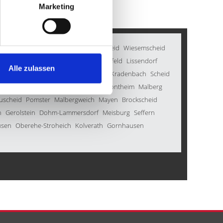
Marketing
lag
Oberkail
Berndorf
Schmitt
Ellscheid
Wiesemscheid
Walsdorf
Hellenthal
Esch
Oberstadtfeld
Lissendorf
Alle zulassen
er
Barweiler
Nettersheim
Duppach
Kradenbach
Scheid
cken
Strohn
Wershofen
Wawern
Hontheim
Malberg
uscheid
Pomster
Malbergweich
Mayen
Brockscheid
h
Gerolstein
Dohm-Lammersdorf
Meisburg
Seffern
usen
Oberehe-Stroheich
Kolverath
Gornhausen