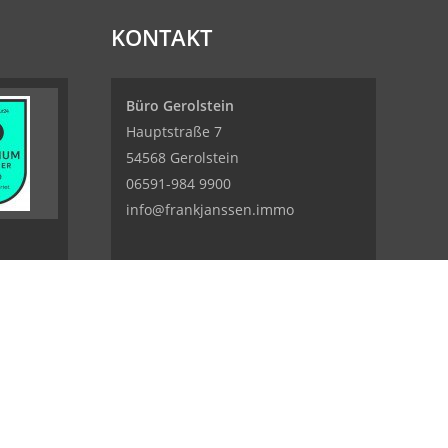
KONTAKT
Büro Gerolstein
Hauptstraße 7
54568 Gerolstein
06591-984 9900
info@frankjanssen.immo