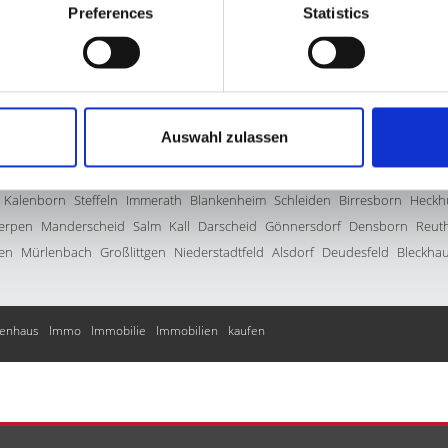
Preferences
Statistics
ckfeld
Geilenkirchen
Kerschenbach
Morbach
Gindorf
Heimbach
Hallsch
Ehlenz
Prüm
Auw bei Prüm
Hohenfels-Essingen
Bad Münstereifel
Neroth
Auswahl zulassen
ifel)
Burbach
Balesfeld
Oberbettingen
Gondenbrett
Simmerath
Bergweil
chernich
Kleinlangenfeld
Sankt Thomas
Kelberg
Zülpich
Dahlem
Schöne
Kalenborn
Steffeln
Immerath
Blankenheim
Schleiden
Birresborn
Heckh
erpen
Manderscheid
Salm
Kall
Darscheid
Gönnersdorf
Densborn
Reut
en
Mürlenbach
Großlittgen
Niederstadtfeld
Alsdorf
Deudesfeld
Bleckha
ienhaus
Immo
Immobilie
Immobilien
kaufen