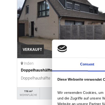
VERKAUFT
Inden
Consent
Doppelhaushälfte in Inden
Doppelhaushälfte
Diese Webseite verwendet 
116 m²
18039
Wir verwenden Cookies, um In
WOHNFLÄCHE
OBJEKTNUMMER
und die Zugriffe auf unsere 
Website an unsere Partner fü