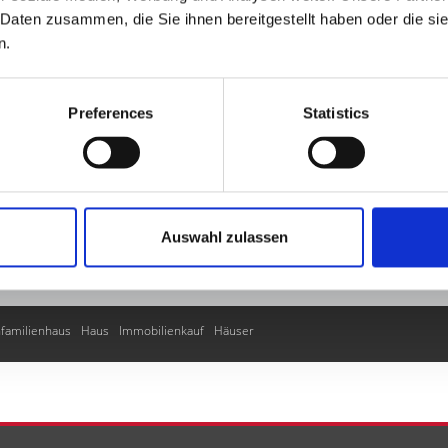
Daten zusammen, die Sie ihnen bereitgestellt haben oder die si
n.
llesheim
Bleckhausen
Niederstadtfeld
Bodenbach
Bleialf
Malberg
Immer
Preferences
Statistics
Boos
Üttfeld
Ellscheid
Gornhausen
Kerpen
Walsdorf
Hallschlag
Kyllbu
ppach
Pomster
Hontheim
Horperath
Zülpich
Üdersdorf
Bergweiler
May
Hinterweiler
Burbach
Pelm
Seiwerath
Mehren
Alsdorf
Stadtkyll
Wallen
Mechernich
Scheid
Mürlenbach
Dohm-Lammersdorf
Esch
Kröv
Birres
cheid
Kall
Berndorf
Steffeln
Üxheim
Deudesfeld
Weinsheim
Nettersheim
Auswahl zulassen
rgweich
Daun
Densborn
Schmitt
Bettenfeld
Prüm
Salm
Balesfeld
Kale
nfamilienhaus
Haus
Immobilienkauf
Häuser