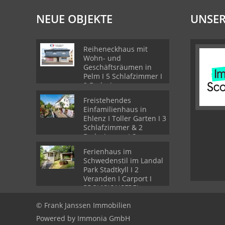
NEUE OBJEKTE
UNSER
Reiheneckhaus mit
Wohn- und
Geschäftsräumen in
Pelm I 5 Schlafzimmer I
2 Badezimmer
Freistehendes
Einfamilienhaus in
Ehlenz I Toller Garten I 3
Schlafzimmer & 2
Badezimmer I Sauna
Ferienhaus im
Schwedenstil im Landal
Park Stadtkyll I 2
Veranden I Carport I
PROVISIONSFREI
© Frank Janssen Immobilien
Powered by Immonia GmbH