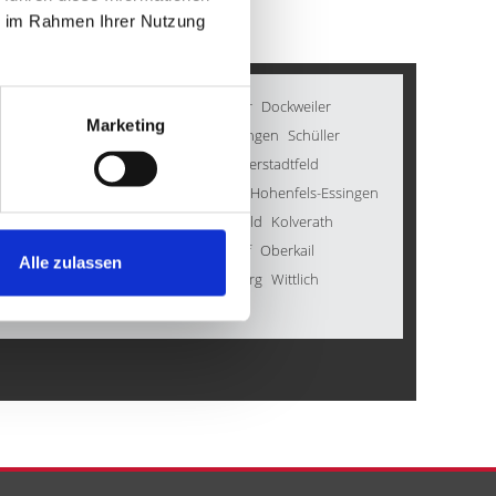
e im Rahmen Ihrer Nutzung 
ath
Wiesbaum
Schönecken
Barweiler
Dockweiler
Marketing
rg
Sankt Thomas
Wawern
Oberbettingen
Schüller
en
Lind
Reuth
Bad Münstereifel
Oberstadtfeld
born
Simmerath
Kradenbach
Birgel
Hohenfels-Essingen
born
Heimbach
Kleinlangenfeld
Eckfeld
Kolverath
Gönnersdorf
Heckhuscheid
Gindorf
Oberkail
Alle zulassen
nborn
Kirchweiler
Blankenheim
Kelberg
Wittlich