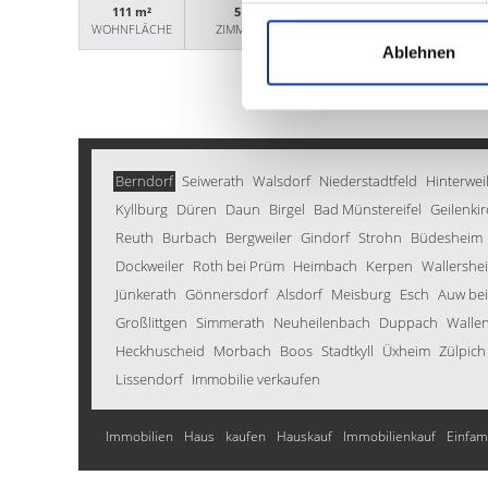
111 m²
5
18229
WOHNFLÄCHE
ZIMMER
OBJEKTNUMMER
Ablehnen
Berndorf
Seiwerath
Walsdorf
Niederstadtfeld
Hinterwei
Kyllburg
Düren
Daun
Birgel
Bad Münstereifel
Geilenki
Reuth
Burbach
Bergweiler
Gindorf
Strohn
Büdesheim
Dockweiler
Roth bei Prüm
Heimbach
Kerpen
Wallershe
Jünkerath
Gönnersdorf
Alsdorf
Meisburg
Esch
Auw be
Großlittgen
Simmerath
Neuheilenbach
Duppach
Walle
Heckhuscheid
Morbach
Boos
Stadtkyll
Üxheim
Zülpich
Lissendorf
Immobilie verkaufen
Immobilien
Haus
kaufen
Hauskauf
Immobilienkauf
Einfam