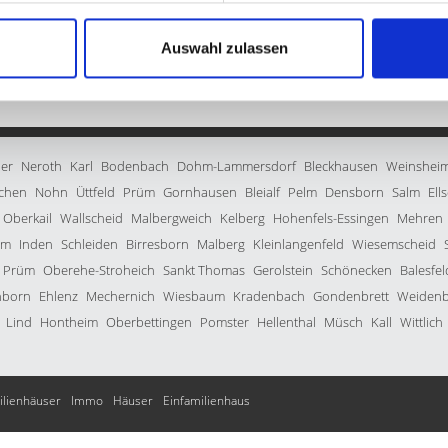
181 m²
8
ZUM EXPOSÉ
WOHNFLÄCHE
ZIMMER
O
Auswahl zulassen
ler
Neroth
Karl
Bodenbach
Dohm-Lammersdorf
Bleckhausen
Weinshei
rchen
Nohn
Üttfeld
Prüm
Gornhausen
Bleialf
Pelm
Densborn
Salm
Ell
Oberkail
Wallscheid
Malbergweich
Kelberg
Hohenfels-Essingen
Mehren
im
Inden
Schleiden
Birresborn
Malberg
Kleinlangenfeld
Wiesemscheid
i Prüm
Oberehe-Stroheich
Sankt Thomas
Gerolstein
Schönecken
Balesfel
nborn
Ehlenz
Mechernich
Wiesbaum
Kradenbach
Gondenbrett
Weiden
Lind
Hontheim
Oberbettingen
Pomster
Hellenthal
Müsch
Kall
Wittlich
ilienhäuser
Immo
Häuser
Einfamilienhaus