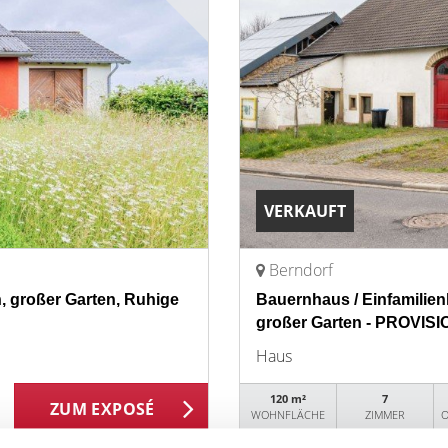
VERKAUFT
Berndorf
, großer Garten, Ruhige
Bauernhaus / Einfamilien
großer Garten - PROVIS
Haus
120 m²
7
ZUM EXPOSÉ
WOHNFLÄCHE
ZIMMER
O