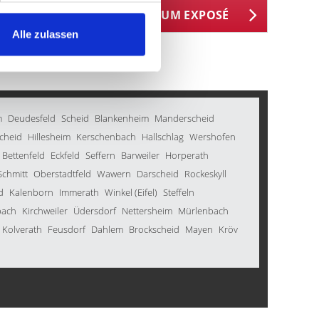
18181
ZUM EXPOSÉ
BJEKTNUMMER
Alle zulassen
m
Deudesfeld
Scheid
Blankenheim
Manderscheid
scheid
Hillesheim
Kerschenbach
Hallschlag
Wershofen
Bettenfeld
Eckfeld
Seffern
Barweiler
Horperath
Schmitt
Oberstadtfeld
Wawern
Darscheid
Rockeskyll
d
Kalenborn
Immerath
Winkel (Eifel)
Steffeln
bach
Kirchweiler
Üdersdorf
Nettersheim
Mürlenbach
Kolverath
Feusdorf
Dahlem
Brockscheid
Mayen
Kröv