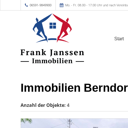
06591-9849900
Mo. - Fr. 08.00 - 17.00 Uhr und nach Vereinb
Start
Immobilien Berndor
Anzahl der
Objekte:
4