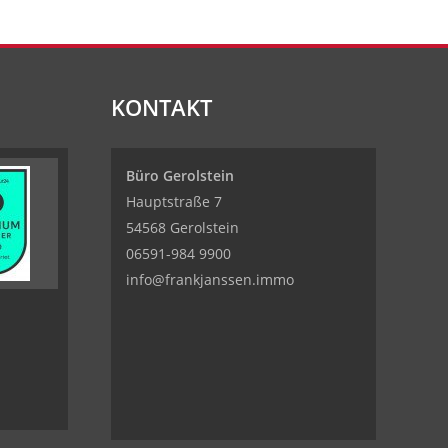
KONTAKT
Büro Gerolstein
Hauptstraße 7
54568 Gerolstein
06591-984 9900
info@frankjanssen.immo