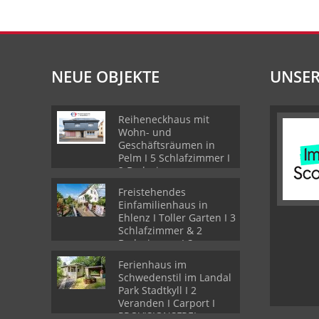
NEUE OBJEKTE
UNSER
Reiheneckhaus mit
Wohn- und
Geschäftsräumen in
Pelm I 5 Schlafzimmer I
2 Badezimmer
Freistehendes
Einfamilienhaus in
Ehlenz I Toller Garten I 3
Schlafzimmer & 2
Badezimmer I Sauna
Ferienhaus im
Schwedenstil im Landal
Park Stadtkyll I 2
Veranden I Carport I
PROVISIONSFREI