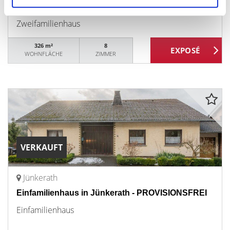
1995 - Heizung 2021 erneuert - ruhige Lage
Zweifamilienhaus
326 m²
8
WOHNFLÄCHE
ZIMMER
VERKAUFT
Jünkerath
Einfamilienhaus in Jünkerath - PROVISIONSFREI
Einfamilienhaus