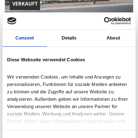
VERKAUFT
Jünkerath
Freistehendes Einfamilienhaus in Jünkerath
Consent
Details
About
Einfamilienhaus
0 m²
Diese Webseite verwendet Cookies
WOHNFLÄCHE
Wir verwenden Cookies, um Inhalte und Anzeigen zu 
personalisieren, Funktionen für soziale Medien anbieten 
zu können und die Zugriffe auf unsere Website zu 
analysieren. Außerdem geben wir Informationen zu Ihrer 
Verwendung unserer Website an unsere Partner für 
soziale Medien, Werbung und Analysen weiter. Unsere 
VERKAUFT
Partner führen diese Informationen möglicherweise mit 
weiteren Daten zusammen, die Sie ihnen bereitgestellt 
haben oder die sie im Rahmen Ihrer Nutzung der Dienste 
Jünkerath
Consent