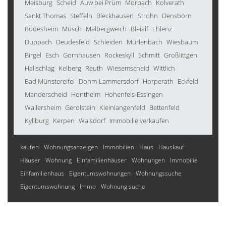
Meisburg
Scheid
Auw bei Prüm
Morbach
Kolverath
Sankt Thomas
Steffeln
Bleckhausen
Strohn
Densborn
Büdesheim
Müsch
Malbergweich
Bleialf
Ehlenz
Duppach
Deudesfeld
Schleiden
Mürlenbach
Wiesbaum
Birgel
Esch
Gornhausen
Rockeskyll
Schmitt
Großlittgen
Hallschlag
Kelberg
Reuth
Wiesemscheid
Wittlich
Bad Münstereifel
Dohm-Lammersdorf
Horperath
Eckfeld
Manderscheid
Hontheim
Hohenfels-Essingen
Wallersheim
Gerolstein
Kleinlangenfeld
Bettenfeld
Kyllburg
Kerpen
Walsdorf
Immobilie verkaufen
kaufen
Wohnungsanzeigen
Immobilien
Haus
Hauskauf
Häuser
Wohnung
Einfamilienhäuser
Wohnungen
Immobilie
Einfamilienhaus
Eigentumswohnungen
Wohnungssuche
Eigentumswohnung
Immo
Wohnung suche