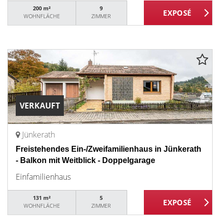
200 m²
9
WOHNFLÄCHE
ZIMMER
VERKAUFT
Jünkerath
Freistehendes Ein-/Zweifamilienhaus in Jünkerath
- Balkon mit Weitblick - Doppelgarage
Einfamilienhaus
131 m²
5
WOHNFLÄCHE
ZIMMER