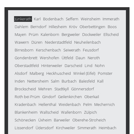
Jünkerath
Karl
Bodenbach
Seffern
Weinsheim
Immerath
Dahlem
Berndorf
Hillesheim
Kröv
Oberbettingen
Boos
Mayen
Prüm
Kalenborn
Bergweiler
Dockweiler
Ellscheid
Wawern
Düren
Niederstadtfeld
Neuheilenbach
Birresborn
Kerschenbach
Seiwerath
Feusdorf
Gondenbrett
Wershofen
Üttfeld
Daun
Neroth
Oberstadtfeld
Hinterweiler
Darscheid
Lind
Nohn
Alsdorf
Malberg
Heckhuscheid
Winkel (Eifel)
Pomster
Inden
Nettersheim
Salm
Burbach
Balesfeld
Kall
Brockscheid
Mehren
Stadtkyll
Gönnersdorf
Roth bei Prüm
Gindorf
Geilenkirchen
Oberkail
Kradenbach
Hellenthal
Weidenbach
Pelm
Mechernich
Blankenheim
Wallscheid
Wallenborn
Zülpich
Schönecken
Üxheim
Barweiler
Oberehe-Stroheich
Lissendorf
Üdersdorf
Kirchweiler
Simmerath
Heimbach