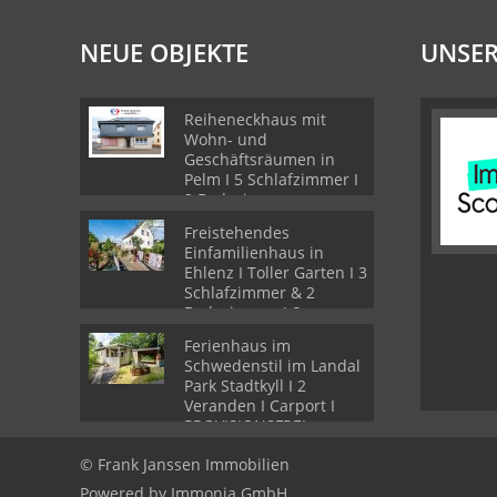
NEUE OBJEKTE
UNSER
Reiheneckhaus mit
Wohn- und
Geschäftsräumen in
Pelm I 5 Schlafzimmer I
2 Badezimmer
Freistehendes
Einfamilienhaus in
Ehlenz I Toller Garten I 3
Schlafzimmer & 2
Badezimmer I Sauna
Ferienhaus im
Schwedenstil im Landal
Park Stadtkyll I 2
Veranden I Carport I
PROVISIONSFREI
© Frank Janssen Immobilien
Powered by Immonia GmbH