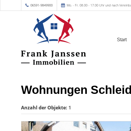
06591-9849900
Mo. - Fr. 08.00 - 17.00 Uhr und nach Vereinb
Start
Wohnungen Schlei
Anzahl der
Objekte:
1