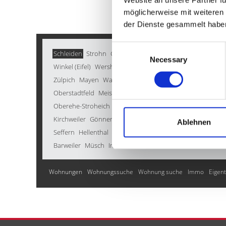
möglicherweise mit weiteren 
der Dienste gesammelt habe
Consent
Schleiden
Strohn
Gerolstein
Gindorf
Lind
Pelm
Gonde
Necessary
Selection
Winkel (Eifel)
Wershofen
Neroth
Ellscheid
Inden
Üders
Zülpich
Mayen
Wallscheid
Brockscheid
Sankt Thomas
Oberstadtfeld
Meisburg
Schüller
Bad Münstereifel
Schm
Oberehe-Stroheich
Oberbettingen
Ehlenz
Mürlenbach
Kirchweiler
Gönnersdorf
Hinterweiler
Seiwerath
Neuhei
Ablehnen
Seffern
Hellenthal
Stadtkyll
Wiesemscheid
Hillesheim
S
Barweiler
Müsch
Immobilie verkaufen
Wohnungen
Wohnungssuche
Wohnung suche
Immo
Eigen