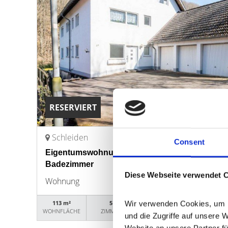
RESERVIERT
Schleiden
Consent
Eigentumswohnung mit Balkon & Garage - BJ 19
Badezimmer
Diese Webseite verwendet 
Wohnung
113 m²
5
18369
Wir verwenden Cookies, um In
WOHNFLÄCHE
ZIMMER
OBJEKTNUMMER
und die Zugriffe auf unsere 
Website an unsere Partner fü