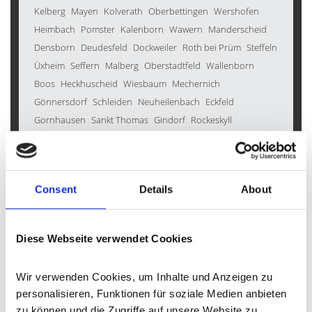
Kelberg
Mayen
Kolverath
Oberbettingen
Wershofen
Heimbach
Pomster
Kalenborn
Wawern
Manderscheid
Densborn
Deudesfeld
Dockweiler
Roth bei Prüm
Steffeln
Üxheim
Seffern
Malberg
Oberstadtfeld
Wallenborn
Boos
Heckhuscheid
Wiesbaum
Mechernich
Gönnersdorf
Schleiden
Neuheilenbach
Eckfeld
Gornhausen
Sankt Thomas
Gindorf
Rockeskyll
Birresborn
Birgel
Ellscheid
Weidenbach
Inden
Weinsheim
Salm
Darscheid
Bad Münstereifel
Horperath
Wittlich
Burbach
Bergweiler
Schönecken
Hallschlag
Consent
Details
About
Hillesheim
Gondenbrett
Kerpen
Müsch
Stadtkyll
Auw bei Prüm
Nohn
Kradenbach
Dohm-Lammersdorf
Geilenkirchen
Morbach
Neroth
Bleialf
Pelm
Walsdorf
Diese Webseite verwendet Cookies
Wallersheim
Lissendorf
Üdersdorf
Kall
Duppach
Jünkerath
Mürlenbach
Bodenbach
Üttfeld
Lind
Wir verwenden Cookies, um Inhalte und Anzeigen zu 
Malbergweich
Kleinlangenfeld
Seiwerath
Schmitt
personalisieren, Funktionen für soziale Medien anbieten 
Hontheim
Mehren
Kerschenbach
Blankenheim
zu können und die Zugriffe auf unsere Website zu 