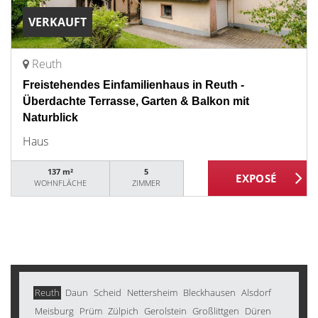
VERKAUFT
Reuth
Freistehendes Einfamilienhaus in Reuth -
Überdachte Terrasse, Garten & Balkon mit
Naturblick
Haus
137 m²
5
WOHNFLÄCHE
ZIMMER
Reuth
Daun
Scheid
Nettersheim
Bleckhausen
Alsdorf
Meisburg
Prüm
Zülpich
Gerolstein
Großlittgen
Düren