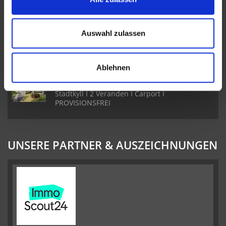
Freistehendes Einfamilienhaus in Ehlenz I
Auswahl zulassen
Toller Garten I 3 Schlafzimmer & 2 Badezimmer
I Sauna
Ablehnen
Ferienhaus im Schwedenstil im Landal Park
Stadtkyll I 2 Veranden I Carport I
PROVISIONSFREI
UNSERE PARTNER & AUSZEICHNUNGEN