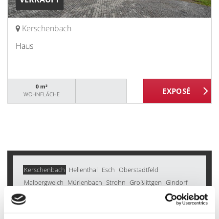
Kerschenbach
Haus
0 m²
WOHNFLÄCHE
Kerschenbach
Hellenthal
Esch
Oberstadtfeld
Malbergweich
Mürlenbach
Strohn
Großlittgen
Gindorf
Dockweiler
Wallenborn
Geilenkirchen
Seffern
Oberbettingen
Daun
Deudesfeld
Wiesbaum
Rockeskyll