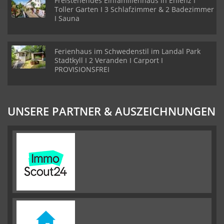
Freistehendes Einfamilienhaus in Ehlenz I
Toller Garten I 3 Schlafzimmer & 2 Badezimmer
I Sauna
Ferienhaus im Schwedenstil im Landal Park
Stadtkyll I 2 Veranden I Carport I
PROVISIONSFREI
UNSERE PARTNER & AUSZEICHNUNGEN