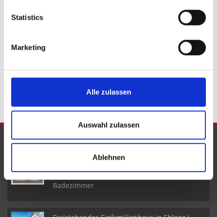
Büdesheim
Wallscheid
Schüller
Heimbach
Birgel
Statistics
Stadtkyll
Schönecken
Seiwerath
Heckhuscheid
Hallschlag
Lind
Immobilie verkaufen
Marketing
Immobilien
Immo
kaufen
Immobilienkauf
Hauskauf
Haus
Häuser
Einfamilienhäuser
Immobilie
Alle zulassen
Auswahl zulassen
NEUE OBJEKTE
Ablehnen
Reiheneckhaus mit Wohn- und
Geschäftsräumen in Pelm I 5 Schlafzimmer I 2
Badezimmer