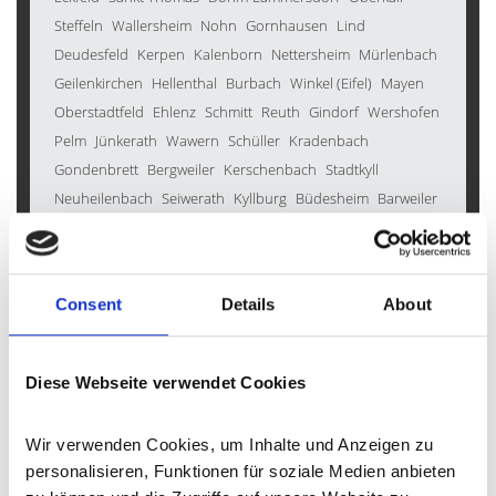
Steffeln
Wallersheim
Nohn
Gornhausen
Lind
Deudesfeld
Kerpen
Kalenborn
Nettersheim
Mürlenbach
Geilenkirchen
Hellenthal
Burbach
Winkel (Eifel)
Mayen
Oberstadtfeld
Ehlenz
Schmitt
Reuth
Gindorf
Wershofen
Pelm
Jünkerath
Wawern
Schüller
Kradenbach
Gondenbrett
Bergweiler
Kerschenbach
Stadtkyll
Neuheilenbach
Seiwerath
Kyllburg
Büdesheim
Barweiler
Weidenbach
Inden
Lissendorf
Gönnersdorf
Düren
Scheid
Walsdorf
Zülpich
Bad Münstereifel
Dahlem
Mehren
Großlittgen
Seffern
Bettenfeld
Wallenborn
Consent
Details
About
Neroth
Berndorf
Schleiden
Horperath
Dockweiler
Balesfeld
Densborn
Wiesemscheid
Hallschlag
Kröv
Ellscheid
Birresborn
Boos
Niederstadtfeld
Pomster
Diese Webseite verwendet Cookies
Prüm
Duppach
Karl
Salm
Hohenfels-Essingen
Esch
Üdersdorf
Morbach
Weinsheim
Feusdorf
Manderscheid
Wir verwenden Cookies, um Inhalte und Anzeigen zu 
Bleckhausen
Wallscheid
Kelberg
Auw bei Prüm
personalisieren, Funktionen für soziale Medien anbieten 
Wiesbaum
Üttfeld
Malbergweich
Kleinlangenfeld