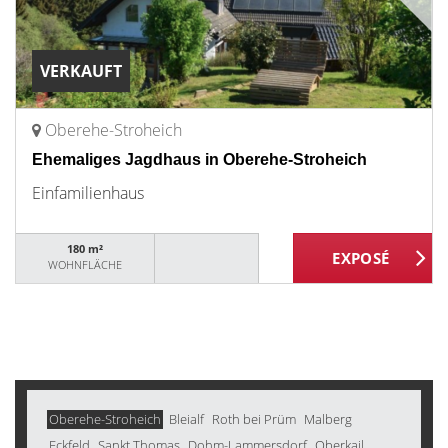
VERKAUFT
Oberehe-Stroheich
Ehemaliges Jagdhaus in Oberehe-Stroheich
Einfamilienhaus
180 m²
WOHNFLÄCHE
Oberehe-Stroheich
Bleialf
Roth bei Prüm
Malberg
Eckfeld
Sankt Thomas
Dohm-Lammersdorf
Oberkail