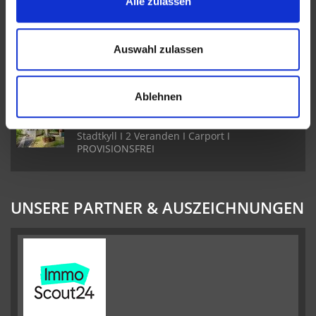
Alle zulassen
Badezimmer
Auswahl zulassen
Freistehendes Einfamilienhaus in Ehlenz I
Toller Garten I 3 Schlafzimmer & 2 Badezimmer
I Sauna
Ablehnen
Ferienhaus im Schwedenstil im Landal Park
Stadtkyll I 2 Veranden I Carport I
PROVISIONSFREI
UNSERE PARTNER & AUSZEICHNUNGEN