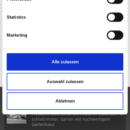
Heimbach
Malbergweich
Salm
Steffeln
Reuth
Gondenbrett
Lind
Großlittgen
Simmerath
Wallersheim
Statistics
Neroth
Zülpich
Gerolstein
Lissendorf
Rockeskyll
Seffern
Kradenbach
Immobilie verkaufen
Marketing
Immobilienkauf
Häuser
kaufen
Einfamilienhaus
Immobilien
Grundstücke
Einfamilienhäuser
Haus
Hauskauf
Immo
Grundstück
Alle zulassen
Auswahl zulassen
NEUE OBJEKTE
Ablehnen
Freistehendes Einfamilienhaus in Kolverath - 4
Schlafzimmer, Garten mit hochwertigem
Gartenhaus