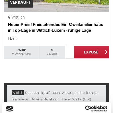
VERKAUFT
Wittlich
Neuer Preis! Freistehendes Ein-/Zweifamilienhaus
in Top-Lage in Wittlich-Lüxem - ruhige Lage
Haus
192 m²
6
WOHNFLÄCHE
ZIMMER
Wittlich
Duppach
Bleialf
Daun
Wiesbaum
Brockscheid
Kirchweiler
Üxheim
Densborn
Ehlenz
Winkel (Eifel)
Malberg
Kröv
Oberstadtfeld
Deudesfeld
Schüller
Roth bei Prüm
Birgel
Müsch
Bodenbach
Karl