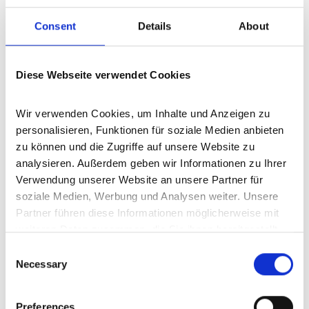
Gönnersdorf
Gindorf
Meisburg
Nettersheim
Kyllburg
Consent
Details
About
Bad Münstereifel
Alsdorf
Blankenheim
Sankt Thomas
Hillesheim
Jünkerath
Schleiden
Darscheid
Kerpen
Weinsheim
Schmitt
Pelm
Oberehe-Stroheich
Kalenborn
Diese Webseite verwendet Cookies
Eckfeld
Kolverath
Bergweiler
Hinterweiler
Morbach
Balesfeld
Prüm
Berndorf
Immerath
Hohenfels-Essingen
Wir verwenden Cookies, um Inhalte und Anzeigen zu 
Kerschenbach
Kleinlangenfeld
Wershofen
Mehren
personalisieren, Funktionen für soziale Medien anbieten 
Wallenborn
Büdesheim
Hontheim
Mechernich
zu können und die Zugriffe auf unsere Website zu 
Dohm-Lammersdorf
Oberkail
Oberbettingen
Wallscheid
analysieren. Außerdem geben wir Informationen zu Ihrer 
Seiwerath
Ellscheid
Inden
Burbach
Stadtkyll
Boos
Verwendung unserer Website an unsere Partner für 
Nohn
Gornhausen
Geilenkirchen
Mayen
Feusdorf
soziale Medien, Werbung und Analysen weiter. Unsere 
Partner führen diese Informationen möglicherweise mit 
Barweiler
Pomster
Hellenthal
Bettenfeld
Weidenbach
weiteren Daten zusammen, die Sie ihnen bereitgestellt 
Dahlem
Heckhuscheid
Bleckhausen
Düren
Horperath
haben oder die sie im Rahmen Ihrer Nutzung der Dienste 
Üttfeld
Strohn
Scheid
Niederstadtfeld
Auw bei Prüm
Consent
gesammelt haben.
Necessary
Hallschlag
Walsdorf
Schönecken
Manderscheid
Selection
Dockweiler
Neuheilenbach
Esch
Kall
Üdersdorf
Wiesemscheid
Mürlenbach
Wawern
Birresborn
Preferences