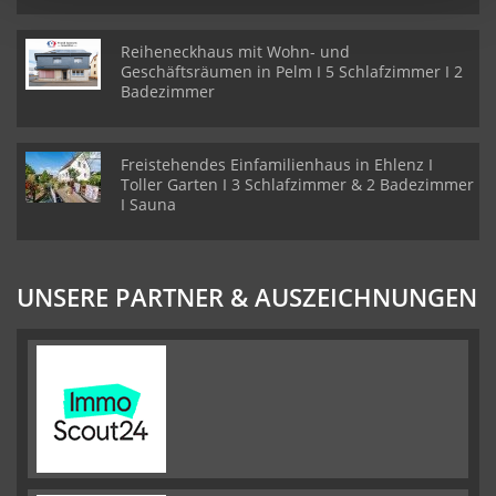
Reiheneckhaus mit Wohn- und
Geschäftsräumen in Pelm I 5 Schlafzimmer I 2
Badezimmer
Freistehendes Einfamilienhaus in Ehlenz I
Toller Garten I 3 Schlafzimmer & 2 Badezimmer
I Sauna
UNSERE PARTNER & AUSZEICHNUNGEN