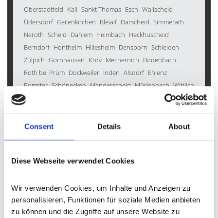
Oberstadtfeld
Kall
Sankt Thomas
Esch
Wallscheid
Üdersdorf
Geilenkirchen
Bleialf
Darscheid
Simmerath
Neroth
Scheid
Dahlem
Heimbach
Heckhuscheid
Berndorf
Hontheim
Hillesheim
Densborn
Schleiden
Zülpich
Gornhausen
Kröv
Mechernich
Bodenbach
Roth bei Prüm
Dockweiler
Inden
Alsdorf
Ehlenz
Pomster
Schönecken
Manderscheid
Mürlenbach
Wittlich
Pelm
Horperath
Gondenbrett
Eckfeld
Karl
Üxheim
Gindorf
Birgel
Duppach
Steffeln
Auw bei Prüm
Morbach
Wallenborn
Immerath
Hohenfels-Essingen
Walsdorf
Consent
Details
About
Bergweiler
Hinterweiler
Oberbettingen
Deudesfeld
Gönnersdorf
Kleinlangenfeld
Weidenbach
Oberkail
Burbach
Wershofen
Dohm-Lammersdorf
Feusdorf
Diese Webseite verwendet Cookies
Üttfeld
Malberg
Kyllburg
Bettenfeld
Schmitt
Kerschenbach
Nohn
Mehren
Jünkerath
Rockeskyll
Wir verwenden Cookies, um Inhalte und Anzeigen zu 
Winkel (Eifel)
Neuheilenbach
Hellenthal
Düren
Prüm
personalisieren, Funktionen für soziale Medien anbieten 
zu können und die Zugriffe auf unsere Website zu 
Gerolstein
Lind
Barweiler
Lissendorf
Nettersheim