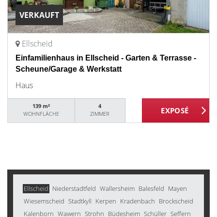
VERKAUFT
Ellscheid
Einfamilienhaus in Ellscheid - Garten & Terrasse -
Scheune/Garage & Werkstatt
Haus
139 m²
4
WOHNFLÄCHE
ZIMMER
Ellscheid
Niederstadtfeld
Wallersheim
Balesfeld
Mayen
Wiesemscheid
Stadtkyll
Kerpen
Kradenbach
Brockscheid
Kalenborn
Wawern
Strohn
Büdesheim
Schüller
Seffern