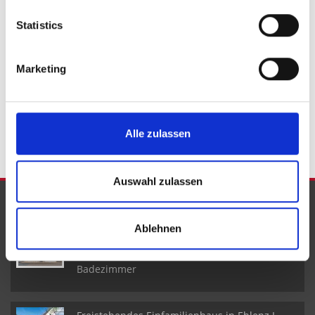
Rockeskyll
Pelm
Feusdorf
Oberkail
Niederstadtfeld
Statistics
Bleialf
Zülpich
Brockscheid
Blankenheim
Kirchweiler
Kröv
Inden
Immobilie verkaufen
Marketing
Immobilienkauf
Haus
Immo
Einfamilienhaus
Häuser
kaufen
Immobilie
Hauskauf
Immobilien
Alle zulassen
Auswahl zulassen
NEUE OBJEKTE
Ablehnen
Reiheneckhaus mit Wohn- und
Geschäftsräumen in Pelm I 5 Schlafzimmer I 2
Badezimmer