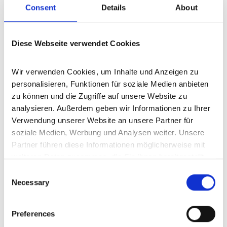
Schleiden
Ehlenz
Immerath
Esch
Gornhausen
Burbach
Consent
Details
About
Hillesheim
Üdersdorf
Dohm-Lammersdorf
Hallschlag
Großlittgen
Üxheim
Roth bei Prüm
Sankt Thomas
Stadtkyll
Auw bei Prüm
Bodenbach
Karl
Nohn
Diese Webseite verwendet Cookies
Oberbettingen
Birresborn
Prüm
Hohenfels-Essingen
Jünkerath
Kleinlangenfeld
Kerpen
Balesfeld
Walsdorf
Wir verwenden Cookies, um Inhalte und Anzeigen zu 
Mehren
Nettersheim
Hinterweiler
Gondenbrett
Schüller
personalisieren, Funktionen für soziale Medien anbieten 
Duppach
Salm
Neroth
Malberg
Oberstadtfeld
Düren
zu können und die Zugriffe auf unsere Website zu 
Wallersheim
Meisburg
Wiesbaum
Birgel
Densborn
analysieren. Außerdem geben wir Informationen zu Ihrer 
Müsch
Büdesheim
Steffeln
Hellenthal
Barweiler
Verwendung unserer Website an unsere Partner für 
soziale Medien, Werbung und Analysen weiter. Unsere 
Bettenfeld
Heckhuscheid
Kelberg
Strohn
Dahlem
Partner führen diese Informationen möglicherweise mit 
Seffern
Scheid
Reuth
Üttfeld
Oberehe-Stroheich
weiteren Daten zusammen, die Sie ihnen bereitgestellt 
Manderscheid
Mürlenbach
Gindorf
Hontheim
Wittlich
haben oder die sie im Rahmen Ihrer Nutzung der Dienste 
Consent
Kolverath
Gönnersdorf
Lind
Wiesemscheid
Simmerath
gesammelt haben.
Necessary
Selection
Deudesfeld
Schönecken
Pomster
Neuheilenbach
Wershofen
Dockweiler
Malbergweich
Darscheid
Schmitt
Bergweiler
Eckfeld
Morbach
Geilenkirchen
Heimbach
Preferences
Berndorf
Seiwerath
Lissendorf
Bleckhausen
Horperath