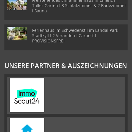
Freistehendes Einfamilienhaus in Ehlenz I
Toller Garten I 3 Schlafzimmer & 2 Badezimmer
I Sauna
Ferienhaus im Schwedenstil im Landal Park
Stadtkyll I 2 Veranden I Carport I
PROVISIONSFREI
UNSERE PARTNER & AUSZEICHNUNGEN