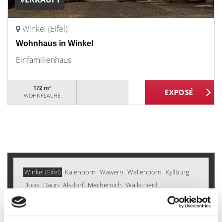
Winkel (Eifel)
Wohnhaus in Winkel
Einfamilienhaus
172 m²
WOHNFLÄCHE
Winkel (Eifel)
Kalenborn
Wawern
Wallenborn
Kyllburg
Boos
Daun
Alsdorf
Mechernich
Wallscheid
Kerschenbach
Kall
Kradenbach
Weidenbach
Bad Münstereifel
Weinsheim
Mayen
Gerolstein