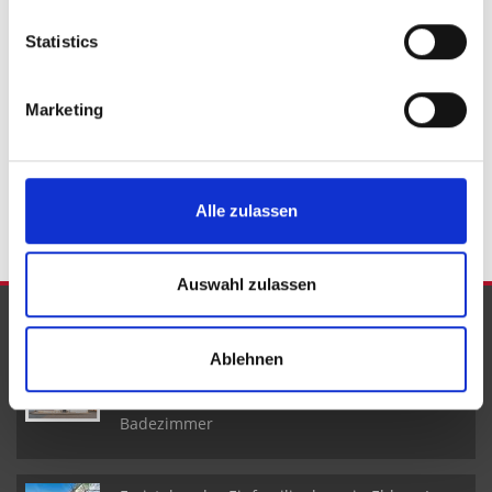
Oberbettingen
Balesfeld
Barweiler
Kradenbach
Bergweiler
Auw bei Prüm
Geilenkirchen
Immerath
Statistics
Morbach
Pomster
Zülpich
Kalenborn
Neuheilenbach
Manderscheid
Scheid
Immobilie verkaufen
Marketing
kaufen
Immobilien
Häuser
Einfamilienhäuser
Haus
Immo
Hauskauf
Immobilie
Einfamilienhaus
Alle zulassen
Auswahl zulassen
NEUE OBJEKTE
Ablehnen
Reiheneckhaus mit Wohn- und
Geschäftsräumen in Pelm I 5 Schlafzimmer I 2
Badezimmer