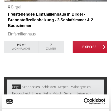
Birgel
Freistehendes Einfamilienhaus in Birgel -
Brennstoffzellenheizung - 3 Schlafzimmer & 2
Badezimmer
Einfamilienhaus
140 m²
7
WOHNFLÄCHE
ZIMMER
Birgel
Schönecken
Schleiden
Kerpen
Malbergweich
Brockscheid
Ehlenz
Pelm
Müsch
Seffern
Seiwerath
Hinterweiler
Kyllburg
Mechernich
Hohenfels-Essingen
Strohn
Walsdorf
Winkel (Eifel)
Karl
Gerolstein
Alsdorf