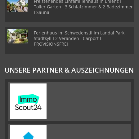
Freistehendes Einfamilienhaus in Ehlenz I
Toller Garten I 3 Schlafzimmer & 2 Badezimmer
I Sauna
Ferienhaus im Schwedenstil im Landal Park
Stadtkyll I 2 Veranden I Carport I
PROVISIONSFREI
UNSERE PARTNER & AUSZEICHNUNGEN