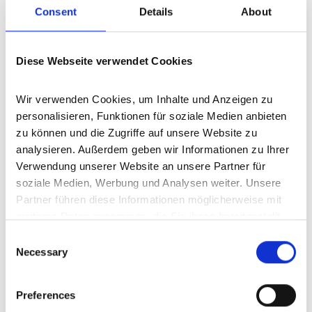
Gönnersdorf
Darscheid
Gondenbrett
Wiesbaum
Inden
Consent
Details
About
Bad Münstereifel
Kröv
Blankenheim
Wallenborn
Roth bei Prüm
Kelberg
Bleialf
Bleckhausen
Sankt Thomas
Densborn
Mayen
Schüller
Bodenbach
Diese Webseite verwendet Cookies
Prüm
Horperath
Salm
Mürlenbach
Niederstadtfeld
Bettenfeld
Lind
Burbach
Gindorf
Lissendorf
Hellenthal
Wir verwenden Cookies, um Inhalte und Anzeigen zu 
Heckhuscheid
Wittlich
Wallersheim
Schmitt
Hontheim
personalisieren, Funktionen für soziale Medien anbieten 
Esch
Üxheim
Rockeskyll
Berndorf
Wallscheid
Düren
zu können und die Zugriffe auf unsere Website zu 
Feusdorf
Ellscheid
Jünkerath
Dockweiler
analysieren. Außerdem geben wir Informationen zu Ihrer 
Verwendung unserer Website an unsere Partner für 
Dohm-Lammersdorf
Büdesheim
Nettersheim
soziale Medien, Werbung und Analysen weiter. Unsere 
Weidenbach
Malberg
Weinsheim
Großlittgen
Dahlem
Partner führen diese Informationen möglicherweise mit 
Üttfeld
Heimbach
Reuth
Wawern
Oberehe-Stroheich
weiteren Daten zusammen, die Sie ihnen bereitgestellt 
Wiesemscheid
Stadtkyll
Hallschlag
Kall
Duppach
haben oder die sie im Rahmen Ihrer Nutzung der Dienste 
Consent
Meisburg
Neroth
Hillesheim
Gornhausen
Daun
gesammelt haben.
Necessary
Selection
Oberstadtfeld
Kirchweiler
Kerschenbach
Kolverath
Boos
Birresborn
Simmerath
Nohn
Eckfeld
Wershofen
Üdersdorf
Kleinlangenfeld
Mehren
Deudesfeld
Steffeln
Preferences