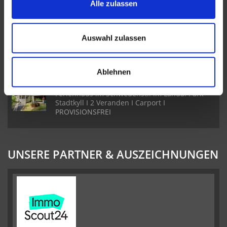
Alle zulassen
Badezimmer
Auswahl zulassen
Freistehendes Einfamilienhaus in Ehlenz I
Toller Garten I 3 Schlafzimmer & 2 Badezimmer
I Sauna
Ablehnen
Ferienhaus im Schwedenstil im Landal Park
Stadtkyll I 2 Veranden I Carport I
PROVISIONSFREI
UNSERE PARTNER & AUSZEICHNUNGEN