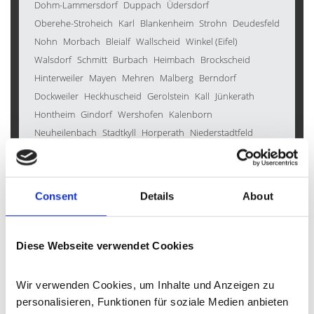
Dohm-Lammersdorf
Duppach
Üdersdorf
Oberehe-Stroheich
Karl
Blankenheim
Strohn
Deudesfeld
Nohn
Morbach
Bleialf
Wallscheid
Winkel (Eifel)
Walsdorf
Schmitt
Burbach
Heimbach
Brockscheid
Hinterweiler
Mayen
Mehren
Malberg
Berndorf
Dockweiler
Heckhuscheid
Gerolstein
Kall
Jünkerath
Hontheim
Gindorf
Wershofen
Kalenborn
Neuheilenbach
Stadtkyll
Horperath
Niederstadtfeld
Feusdorf
Boos
Bettenfeld
Kyllburg
Reuth
Gondenbrett
Büdesheim
Düren
Seiwerath
Densborn
Kleinlangenfeld
Eckfeld
Oberbettingen
Inden
Schleiden
Wawern
Üxheim
Consent
Details
About
Hallschlag
Kirchweiler
Rockeskyll
Barweiler
Roth bei Prüm
Bleckhausen
Simmerath
Seffern
Wittlich
Prüm
Dahlem
Neroth
Salm
Hellenthal
Malbergweich
Diese Webseite verwendet Cookies
Zülpich
Pomster
Großlittgen
Balesfeld
Schüller
Mürlenbach
Kröv
Wiesemscheid
Bergweiler
Meisburg
Wir verwenden Cookies, um Inhalte und Anzeigen zu 
Oberkail
Müsch
Esch
Wallersheim
Immerath
personalisieren, Funktionen für soziale Medien anbieten 