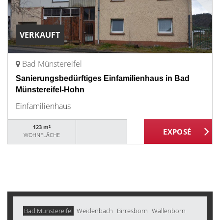
VERKAUFT
Bad Münstereifel
Sanierungsbedürftiges Einfamilienhaus in Bad
Münstereifel-Hohn
Einfamilienhaus
123 m²
WOHNFLÄCHE
Bad Münstereifel
Weidenbach
Birresborn
Wallenborn