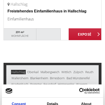
Hallschlag
Freistehendes Einfamilienhaus in Hallschlag
Einfamilienhaus
231 m²
WOHNFLÄCHE
Hallschlag
Oberkail
Malbergweich
Wittlich
Zülpich
Reuth
Wallersheim
Blankenheim
Birresborn
Bad Münstereifel
Kradenbach
Pomster
Feusdorf
Hinterweiler
Wawern
Esch
Schüller
Kalenborn
Auw bei Prüm
Karl
Oberehe-Stroheich
Steffeln
Eckfeld
Bleckhausen
Kirchweiler
Morbach
Rockeskyll
Stadtkyll
Heckhuscheid
Consent
Details
About