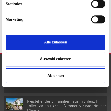
Deudesfeld
Dohm-Lammersdorf
Gondenbrett
Gerolstein
Statistics
Immobilie verkaufen
Marketing
Immobilie
Immo
Immobilien
Hauskauf
Immobilienkauf
Haus
Häuser
Einfamilienhaus
kaufen
Alle zulassen
Auswahl zulassen
NEUE OBJEKTE
Ablehnen
Reiheneckhaus mit Wohn- und
Geschäftsräumen in Pelm I 5 Schlafzimmer I 2
Badezimmer
Freistehendes Einfamilienhaus in Ehlenz I
Toller Garten I 3 Schlafzimmer & 2 Badezimmer
I Sauna