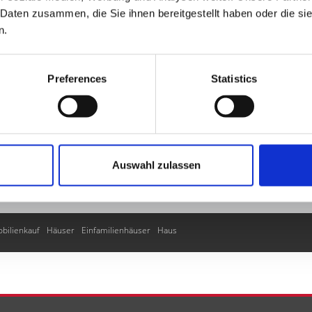
Daten zusammen, die Sie ihnen bereitgestellt haben oder die si
n.
Üxheim
Scheid
Manderscheid
Kalenborn
Mürlenbach
Wallscheid
Hellen
Preferences
Statistics
eifel
Ehlenz
Ellscheid
Oberkail
Nohn
Esch
Hohenfels-Essingen
Sankt T
im
Büdesheim
Kyllburg
Steffeln
Mehren
Malbergweich
Oberstadtfeld
Sch
h
Winkel (Eifel)
Reuth
Üttfeld
Hontheim
Kerschenbach
Wiesemscheid
Gi
er
Kerpen
Wiesbaum
Mayen
Densborn
Schönecken
Berndorf
Wallenb
lverath
Daun
Barweiler
Heckhuscheid
Alsdorf
Eckfeld
Müsch
Meisburg
Auswahl zulassen
d
Rockeskyll
Darscheid
Neuheilenbach
Großlittgen
Üdersdorf
Auw bei P
bilienkauf
Häuser
Einfamilienhäuser
Haus