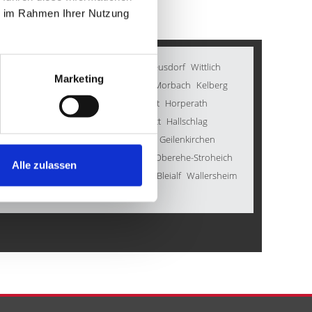
e im Rahmen Ihrer Nutzung 
thal
Dockweiler
Kirchweiler
Inden
Feusdorf
Wittlich
Marketing
homas
Wershofen
Dahlem
Schüller
Morbach
Kelberg
leiden
Stadtkyll
Blankenheim
Schmitt
Horperath
ndorf
Mechernich
Prüm
Gondenbrett
Hallschlag
orn
Kall
Kradenbach
Immerath
Karl
Geilenkirchen
Bergweiler
Bodenbach
Hinterweiler
Oberehe-Stroheich
Alle zulassen
rüm
Heimbach
Kleinlangenfeld
Lind
Bleialf
Wallersheim