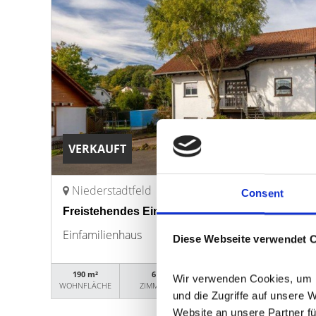
VERKAUFT
Niederstadtfeld
Consent
Freistehendes Einfamilienhaus mit Einliegerwo
Einfamilienhaus
Diese Webseite verwendet 
190 m²
6
18150
Wir verwenden Cookies, um In
WOHNFLÄCHE
ZIMMER
OBJEKTNUMMER
und die Zugriffe auf unsere 
Website an unsere Partner fü