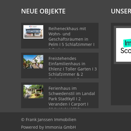
NEUE OBJEKTE
UNSER
Reiheneckhaus mit
Wohn- und
Geschäftsräumen in
Pelm I 5 Schlafzimmer I
2 Badezimmer
Freistehendes
Einfamilienhaus in
Ehlenz I Toller Garten I 3
Schlafzimmer & 2
Badezimmer I Sauna
Ferienhaus im
Schwedenstil im Landal
Park Stadtkyll I 2
Veranden I Carport I
PROVISIONSFREI
© Frank Janssen Immobilien
Powered by Immonia GmbH