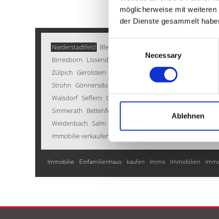
möglicherweise mit weiteren 
der Dienste gesammelt habe
Consent
Niederstadtfeld
Bleckhausen
Duppach
Pelm
Balesfeld
Necessary
Selection
Birresborn
Lissendorf
Malberg
Kröv
Boos
Bad Münster
Zülpich
Gerolstein
Oberbettingen
Seiwerath
Nettershe
Strohn
Gönnersdorf
Wawern
Deudesfeld
Birgel
Nerot
Walsdorf
Seffern
Gornhausen
Hillesheim
Düren
Pomst
Simmerath
Bettenfeld
Dohm-Lammersdorf
Burbach
Ko
Ablehnen
Weidenbach
Salm
Roth bei Prüm
Jünkerath
Brockschei
Immobilie verkaufen
Immobilie
Einfamilienhaus
kaufen
Immo
Immobilien
Immo