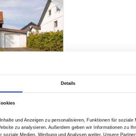
Details
hnung in Niederstadtfeld
Cookies
halte und Anzeigen zu personalisieren, Funktionen für soziale 
ZUM EXPOSÉ
Website zu analysieren. Außerdem geben wir Informationen zu Ih
r soziale Medien, Werbung und Analysen weiter. Unsere Partner 