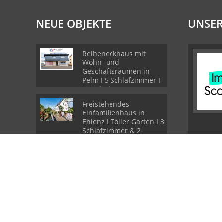
NEUE OBJEKTE
UNSER
Reiheneckhaus mit
Wohn- und
Geschäftsräumen in
Pelm I 5 Schlafzimmer I
2 Badezimmer
Freistehendes
Einfamilienhaus in
Ehlenz I Toller Garten I 3
Schlafzimmer & 2
Badezimmer I Sauna
Ferienhaus im
Schwedenstil im Landal
Park Stadtkyll I 2
Veranden I Carport I
PROVISIONSFREI
© Frank Janssen Immobilien
Powered by Immonia GmbH