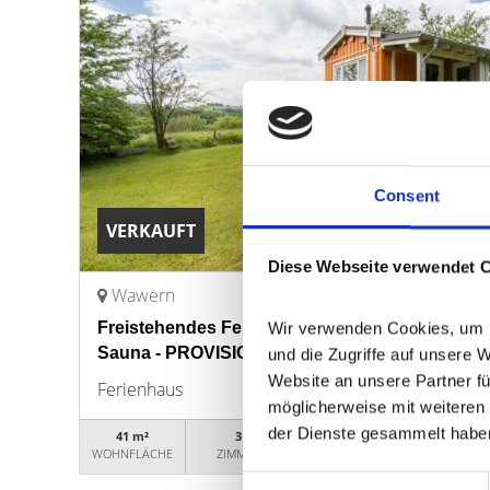
Consent
VERKAUFT
Diese Webseite verwendet 
Wawern
Freistehendes Ferienhaus - Festwohnsitz - Ortsr
Wir verwenden Cookies, um In
Sauna - PROVISIONSFREI
und die Zugriffe auf unsere 
Website an unsere Partner fü
Ferienhaus
möglicherweise mit weiteren 
der Dienste gesammelt habe
41 m²
3
18239
WOHNFLÄCHE
ZIMMER
OBJEKTNUMMER
Consent