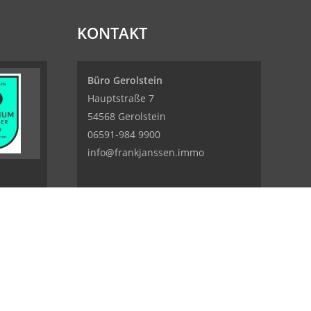
KONTAKT
Büro Gerolstein
Hauptstraße 7
54568 Gerolstein
06591-984 9900
info@frankjanssen.immo