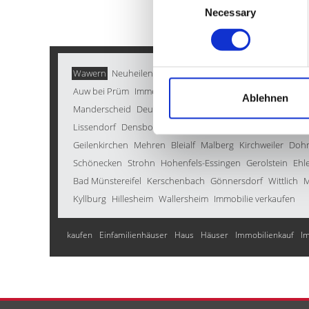
Necessary
Selection
Wawern
Neuheilenbach
Kröv
Üdersdorf
Ellscheid
Hei
Auw bei Prüm
Immerath
Kall
Mechernich
Bleckhausen
Ablehnen
Manderscheid
Deudesfeld
Simmerath
Kradenbach
Sal
Lissendorf
Densborn
Heckhuscheid
Oberbettingen
Sch
Geilenkirchen
Mehren
Bleialf
Malberg
Kirchweiler
Doh
Schönecken
Strohn
Hohenfels-Essingen
Gerolstein
Ehl
Bad Münstereifel
Kerschenbach
Gönnersdorf
Wittlich
M
Kyllburg
Hillesheim
Wallersheim
Immobilie verkaufen
kaufen
Einfamilienhäuser
Haus
Häuser
Immobilienkauf
I