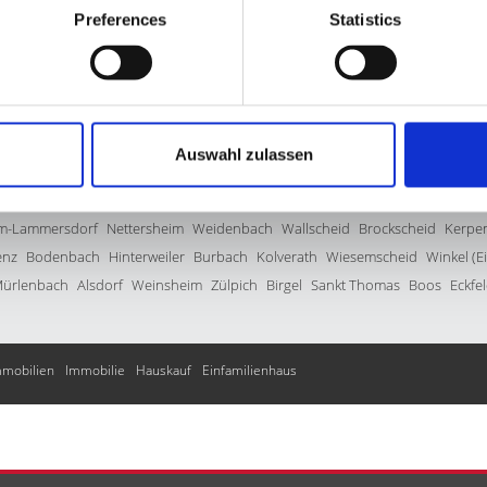
Preferences
Statistics
mbach
Üttfeld
Oberehe-Stroheich
Hallschlag
Reuth
Walsdorf
Lind
Wies
Gindorf
Barweiler
Kalenborn
Schmitt
Wallenborn
Horperath
Büdesheim
Auswahl zulassen
m
Kleinlangenfeld
Oberstadtfeld
Blankenheim
Stadtkyll
Esch
Hellenthal
üller
Jünkerath
Mayen
Hontheim
Prüm
Duppach
Dahlem
Pelm
Schleid
m-Lammersdorf
Nettersheim
Weidenbach
Wallscheid
Brockscheid
Kerpe
enz
Bodenbach
Hinterweiler
Burbach
Kolverath
Wiesemscheid
Winkel (Ei
ürlenbach
Alsdorf
Weinsheim
Zülpich
Birgel
Sankt Thomas
Boos
Eckfe
mmobilien
Immobilie
Hauskauf
Einfamilienhaus