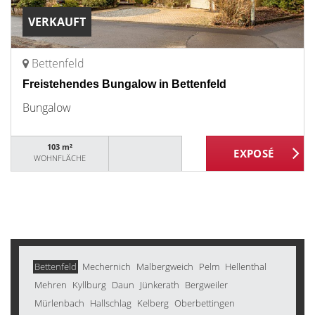
VERKAUFT
Bettenfeld
Freistehendes Bungalow in Bettenfeld
Bungalow
103 m²
WOHNFLÄCHE
Bettenfeld
Mechernich
Malbergweich
Pelm
Hellenthal
Mehren
Kyllburg
Daun
Jünkerath
Bergweiler
Mürlenbach
Hallschlag
Kelberg
Oberbettingen