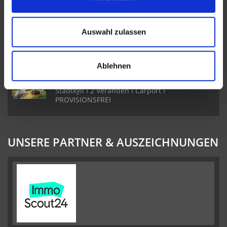
Freistehendes Einfamilienhaus in Ehlenz I
Auswahl zulassen
Toller Garten I 3 Schlafzimmer & 2 Badezimmer
I Sauna
Ablehnen
Ferienhaus im Schwedenstil im Landal Park
Stadtkyll I 2 Veranden I Carport I
PROVISIONSFREI
UNSERE PARTNER & AUSZEICHNUNGEN