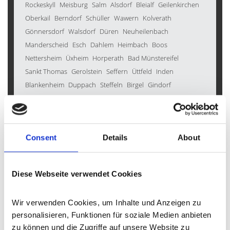
Rockeskyll
Meisburg
Salm
Alsdorf
Bleialf
Geilenkirchen
Oberkail
Berndorf
Schüller
Wawern
Kolverath
Gönnersdorf
Walsdorf
Düren
Neuheilenbach
Manderscheid
Esch
Dahlem
Heimbach
Boos
Nettersheim
Üxheim
Horperath
Bad Münstereifel
Sankt Thomas
Gerolstein
Seffern
Üttfeld
Inden
Blankenheim
Duppach
Steffeln
Birgel
Gindorf
Weidenbach
Lind
Ellscheid
Kradenbach
Zülpich
Kleinlangenfeld
Dockweiler
Wallersheim
Hohenfels-Essingen
Malberg
Wiesbaum
Immerath
Consent
Details
About
Hontheim
Schmitt
Brockscheid
Oberehe-Stroheich
Winkel (Eifel)
Burbach
Scheid
Eckfeld
Morbach
Kerpen
Üdersdorf
Feusdorf
Pomster
Balesfeld
Barweiler
Diese Webseite verwendet Cookies
Lissendorf
Wershofen
Mayen
Bleckhausen
Weinsheim
Schönecken
Ehlenz
Hillesheim
Strohn
Heckhuscheid
Wir verwenden Cookies, um Inhalte und Anzeigen zu 
Büdesheim
Birresborn
Reuth
Hinterweiler
Gondenbrett
personalisieren, Funktionen für soziale Medien anbieten 
Kall
Karl
Gornhausen
Schleiden
Wallenborn
zu können und die Zugriffe auf unsere Website zu 