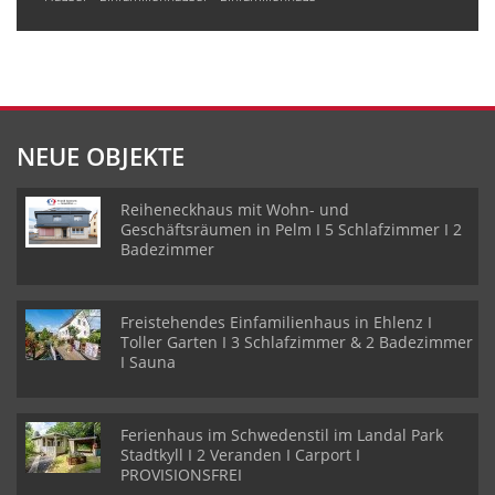
NEUE OBJEKTE
Reiheneckhaus mit Wohn- und
Geschäftsräumen in Pelm I 5 Schlafzimmer I 2
Badezimmer
Freistehendes Einfamilienhaus in Ehlenz I
Toller Garten I 3 Schlafzimmer & 2 Badezimmer
I Sauna
Ferienhaus im Schwedenstil im Landal Park
Stadtkyll I 2 Veranden I Carport I
PROVISIONSFREI