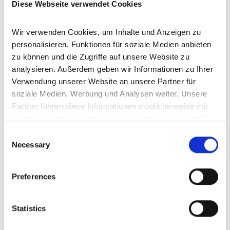
Einfamilienhaus
Diese Webseite verwendet Cookies
174 m²
5
WOHNFLÄCHE
ZIMMER
Wir verwenden Cookies, um Inhalte und Anzeigen zu 
personalisieren, Funktionen für soziale Medien anbieten 
zu können und die Zugriffe auf unsere Website zu 
analysieren. Außerdem geben wir Informationen zu Ihrer 
Verwendung unserer Website an unsere Partner für 
soziale Medien, Werbung und Analysen weiter. Unsere 
Partner führen diese Informationen möglicherweise mit 
Birresborn
Schönecken
Hontheim
Wallenborn
Meisburg
weiteren Daten zusammen, die Sie ihnen bereitgestellt 
Mehren
Feusdorf
Wittlich
Barweiler
Scheid
Esch
haben oder die sie im Rahmen Ihrer Nutzung der Dienste 
Consent
Hallschlag
Balesfeld
Bleialf
Kröv
Gönnersdorf
Ehlenz
gesammelt haben.
Necessary
Selection
Dohm-Lammersdorf
Weinsheim
Gornhausen
Prüm
Roth bei Prüm
Kyllburg
Bergweiler
Dockweiler
Boos
Kall
Preferences
Kirchweiler
Reuth
Seiwerath
Auw bei Prüm
Heimbach
Mayen
Wallersheim
Seffern
Bettenfeld
Wiesbaum
Büdesheim
Schüller
Oberstadtfeld
Stadtkyll
Wawern
Statistics
Birgel
Kalenborn
Weidenbach
Duppach
Wershofen