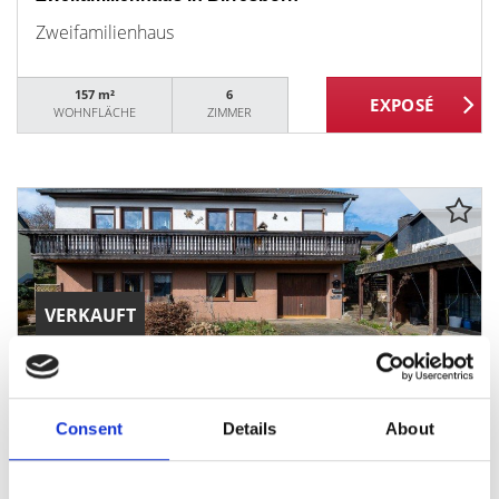
Zweifamilienhaus
157 m²
6
WOHNFLÄCHE
ZIMMER
VERKAUFT
Birresborn
Freistehendes Einfamilienhaus mit
Consent
Details
About
Einliegerwohnung in Birresborn - mit Wintergarten
& Garten