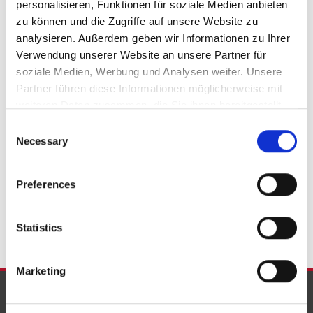
personalisieren, Funktionen für soziale Medien anbieten 
Bleckhausen
Düren
Hillesheim
Niederstadtfeld
zu können und die Zugriffe auf unsere Website zu 
Rockeskyll
Hellenthal
Schleiden
Hontheim
analysieren. Außerdem geben wir Informationen zu Ihrer 
Neuheilenbach
Bergweiler
Birresborn
Alsdorf
Verwendung unserer Website an unsere Partner für 
Gönnersdorf
Wiesbaum
Stadtkyll
Bad Münstereifel
soziale Medien, Werbung und Analysen weiter. Unsere 
Partner führen diese Informationen möglicherweise mit 
Kolverath
Boos
Pelm
Malbergweich
Auw bei Prüm
weiteren Daten zusammen, die Sie ihnen bereitgestellt 
Schüller
Jünkerath
Karl
Kröv
Bettenfeld
Üdersdorf
haben oder die sie im Rahmen Ihrer Nutzung der Dienste 
Kerschenbach
Daun
Balesfeld
Strohn
Consent
gesammelt haben.
Necessary
Selection
Immobilie verkaufen
Einfamilienhäuser
kaufen
Immobilienkauf
Hauskauf
Immo
Preferences
Immobilien
Häuser
Immobilie
Haus
Statistics
Marketing
NEUE OBJEKTE