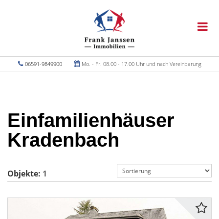
06591-9849900
Mo. - Fr. 08.00 - 17.00 Uhr und nach Vereinbarung
Einfamilienhäuser
Kradenbach
Objekte:
1