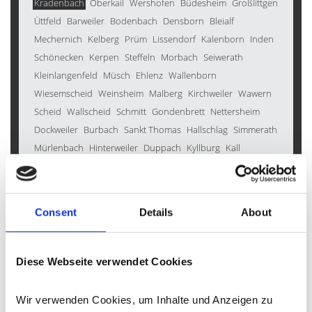
Kradenbach
Oberkail
Wershofen
Büdesheim
Großlittgen
Üttfeld
Barweiler
Bodenbach
Densborn
Bleialf
Mechernich
Kelberg
Prüm
Lissendorf
Kalenborn
Inden
Schönecken
Kerpen
Steffeln
Morbach
Seiwerath
Kleinlangenfeld
Müsch
Ehlenz
Wallenborn
Wiesemscheid
Weinsheim
Malberg
Kirchweiler
Wawern
Scheid
Wallscheid
Schmitt
Gondenbrett
Nettersheim
Dockweiler
Burbach
Sankt Thomas
Hallschlag
Simmerath
Mürlenbach
Hinterweiler
Duppach
Kyllburg
Kall
Berndorf
Hohenfels-Essingen
Horperath
Heckhuscheid
Gornhausen
Winkel (Eifel)
Wittlich
Wallersheim
Heimbach
Mehren
Lind
Pomster
Deudesfeld
Consent
Details
About
Blankenheim
Darscheid
Seffern
Nohn
Oberstadtfeld
Birgel
Brockscheid
Geilenkirchen
Salm
Ellscheid
Walsdorf
Zülpich
Oberehe-Stroheich
Üxheim
Neroth
Diese Webseite verwendet Cookies
Gerolstein
Weidenbach
Gindorf
Oberbettingen
Dahlem
Manderscheid
Dohm-Lammersdorf
Reuth
Feusdorf
Wir verwenden Cookies, um Inhalte und Anzeigen zu 
Mayen
Meisburg
Roth bei Prüm
Eckfeld
Esch