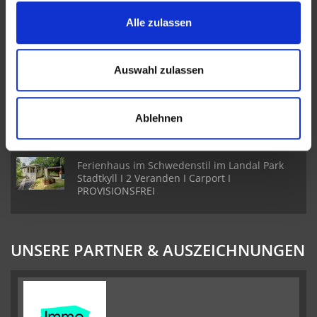
Reiheneckhaus mit Wohn- und
Alle zulassen
Geschäftsräumen in Pelm I 5 Schlafzimmer I 2
Badezimmer
Auswahl zulassen
Freistehendes Einfamilienhaus in Ehlenz I
Toller Garten I 3 Schlafzimmer & 2 Badezimmer
Ablehnen
I Sauna
Ferienhaus im Schwedenstil im Landal Park
Stadtkyll I 2 Veranden I Carport I
PROVISIONSFREI
UNSERE PARTNER & AUSZEICHNUNGEN