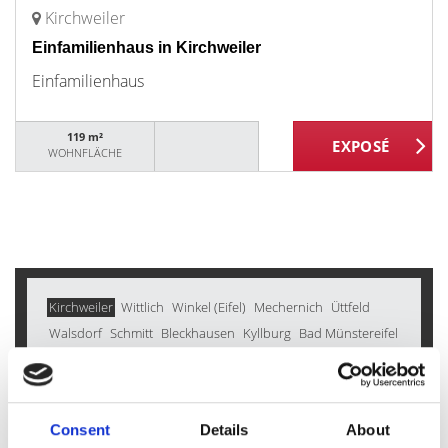
Kirchweiler
Einfamilienhaus in Kirchweiler
Einfamilienhaus
119 m²
WOHNFLÄCHE
Kirchweiler
Wittlich
Winkel (Eifel)
Mechernich
Üttfeld
Walsdorf
Schmitt
Bleckhausen
Kyllburg
Bad Münstereifel
Kerpen
Birgel
Salm
Mayen
Üxheim
Deudesfeld
Immerath
Malbergweich
Wallscheid
Nohn
Steffeln
Gönnersdorf
Berndorf
Pomster
Nettersheim
Hallschlag
Consent
Details
About
Lissendorf
Kleinlangenfeld
Ehlenz
Kalenborn