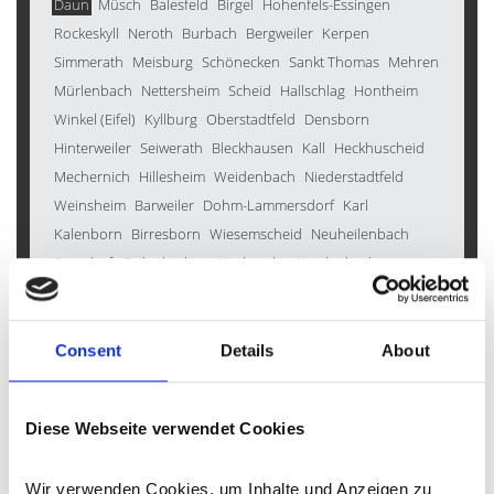
Daun
Müsch
Balesfeld
Birgel
Hohenfels-Essingen
Rockeskyll
Neroth
Burbach
Bergweiler
Kerpen
Simmerath
Meisburg
Schönecken
Sankt Thomas
Mehren
Mürlenbach
Nettersheim
Scheid
Hallschlag
Hontheim
Winkel (Eifel)
Kyllburg
Oberstadtfeld
Densborn
Hinterweiler
Seiwerath
Bleckhausen
Kall
Heckhuscheid
Mechernich
Hillesheim
Weidenbach
Niederstadtfeld
Weinsheim
Barweiler
Dohm-Lammersdorf
Karl
Kalenborn
Birresborn
Wiesemscheid
Neuheilenbach
Feusdorf
Geilenkirchen
Kirchweiler
Kradenbach
Heimbach
Lissendorf
Auw bei Prüm
Kolverath
Gondenbrett
Alsdorf
Reuth
Üdersdorf
Kerschenbach
Düren
Eckfeld
Gerolstein
Stadtkyll
Wallersheim
Kröv
Consent
Details
About
Wershofen
Büdesheim
Oberbettingen
Malberg
Wiesbaum
Berndorf
Ellscheid
Duppach
Jünkerath
Diese Webseite verwendet Cookies
Gornhausen
Immerath
Oberkail
Esch
Wallenborn
Morbach
Deudesfeld
Inden
Bettenfeld
Pelm
Walsdorf
Wir verwenden Cookies, um Inhalte und Anzeigen zu 
Schüller
Hellenthal
Oberehe-Stroheich
Bad Münstereifel