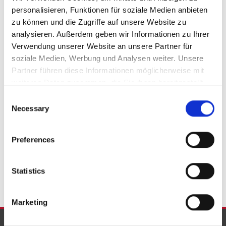
personalisieren, Funktionen für soziale Medien anbieten 
Nohn
Dahlem
Wallscheid
Kelberg
Üxheim
Strohn
zu können und die Zugriffe auf unsere Website zu 
Horperath
Schmitt
Manderscheid
Gindorf
Bodenbach
analysieren. Außerdem geben wir Informationen zu Ihrer 
Darscheid
Großlittgen
Salm
Mayen
Boos
Blankenheim
Verwendung unserer Website an unsere Partner für 
Pomster
Lind
Bleialf
Dockweiler
Schleiden
Ehlenz
soziale Medien, Werbung und Analysen weiter. Unsere 
Wittlich
Steffeln
Kleinlangenfeld
Seffern
Brockscheid
Partner führen diese Informationen möglicherweise mit 
Malbergweich
Prüm
Roth bei Prüm
Zülpich
Wawern
weiteren Daten zusammen, die Sie ihnen bereitgestellt 
Gönnersdorf
Immobilie verkaufen
haben oder die sie im Rahmen Ihrer Nutzung der Dienste 
Consent
gesammelt haben.
Necessary
Selection
Wohnungssuche
Immobilie
Eigentumswohnung
kaufen
Hauskauf
Wohnungen
Häuser
Immobilien
Haus
Grundstücke
Preferences
Einfamilienhaus
Wohnungsanzeigen
Immo
Einfamilienhäuser
Wohnung
Immobilienkauf
Grundstück
Eigentumswohnungen
Statistics
Marketing