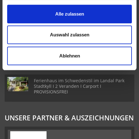
NEUE OBJEKTE
Alle zulassen
Reiheneckhaus mit Wohn- und
Geschäftsräumen in Pelm I 5 Schlafzimmer I 2
Badezimmer
Auswahl zulassen
Freistehendes Einfamilienhaus in Ehlenz I
Toller Garten I 3 Schlafzimmer & 2 Badezimmer
Ablehnen
I Sauna
Ferienhaus im Schwedenstil im Landal Park
Stadtkyll I 2 Veranden I Carport I
PROVISIONSFREI
UNSERE PARTNER & AUSZEICHNUNGEN