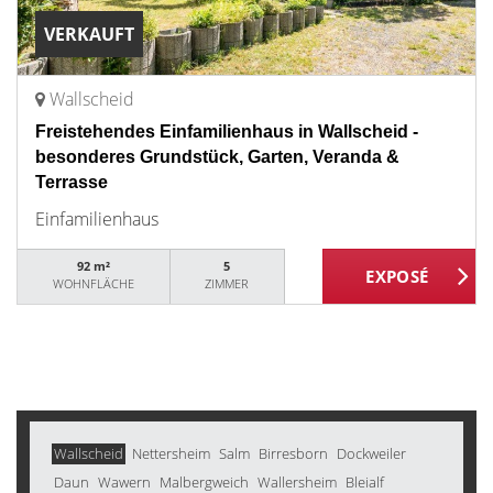
VERKAUFT
Wallscheid
Freistehendes Einfamilienhaus in Wallscheid -
besonderes Grundstück, Garten, Veranda &
Terrasse
Einfamilienhaus
92 m²
5
WOHNFLÄCHE
ZIMMER
Wallscheid
Nettersheim
Salm
Birresborn
Dockweiler
Daun
Wawern
Malbergweich
Wallersheim
Bleialf