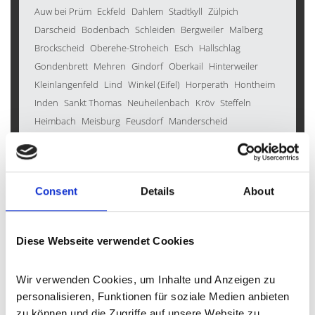
Auw bei Prüm
Eckfeld
Dahlem
Stadtkyll
Zülpich
Darscheid
Bodenbach
Schleiden
Bergweiler
Malberg
Brockscheid
Oberehe-Stroheich
Esch
Hallschlag
Gondenbrett
Mehren
Gindorf
Oberkail
Hinterweiler
Kleinlangenfeld
Lind
Winkel (Eifel)
Horperath
Hontheim
Inden
Sankt Thomas
Neuheilenbach
Kröv
Steffeln
Heimbach
Meisburg
Feusdorf
Manderscheid
Bad Münstereifel
Seffern
Alsdorf
Wershofen
Deudesfeld
Duppach
Müsch
Burbach
Densborn
Kolverath
Schmitt
Kirchweiler
Berndorf
Wittlich
Hellenthal
Consent
Details
About
Dohm-Lammersdorf
Scheid
Neroth
Großlittgen
Wiesbaum
Mechernich
Oberbettingen
Ellscheid
Lissendorf
Üttfeld
Prüm
Geilenkirchen
Oberstadtfeld
Diese Webseite verwendet Cookies
Balesfeld
Boos
Mürlenbach
Wiesemscheid
Bettenfeld
Gönnersdorf
Kyllburg
Blankenheim
Strohn
Weidenbach
Wir verwenden Cookies, um Inhalte und Anzeigen zu 
Üdersdorf
Karl
Seiwerath
Roth bei Prüm
Barweiler
personalisieren, Funktionen für soziale Medien anbieten 
Kradenbach
Heckhuscheid
Schönecken
Morbach
zu können und die Zugriffe auf unsere Website zu 