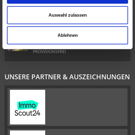
Freistehendes Einfamilienhaus in Ehlenz I
Auswahl zulassen
Toller Garten I 3 Schlafzimmer & 2 Badezimmer
I Sauna
Ablehnen
Ferienhaus im Schwedenstil im Landal Park
Stadtkyll I 2 Veranden I Carport I
PROVISIONSFREI
UNSERE PARTNER & AUSZEICHNUNGEN