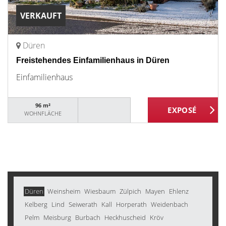
VERKAUFT
Düren
Freistehendes Einfamilienhaus in Düren
Einfamilienhaus
96 m²
WOHNFLÄCHE
Düren
Weinsheim
Wiesbaum
Zülpich
Mayen
Ehlenz
Kelberg
Lind
Seiwerath
Kall
Horperath
Weidenbach
Pelm
Meisburg
Burbach
Heckhuscheid
Kröv