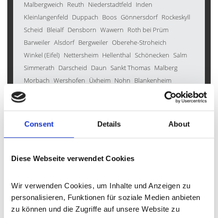
Malbergweich
Reuth
Niederstadtfeld
Inden
Kleinlangenfeld
Duppach
Boos
Gönnersdorf
Rockeskyll
Scheid
Bleialf
Densborn
Wawern
Roth bei Prüm
Barweiler
Alsdorf
Bergweiler
Oberehe-Stroheich
Winkel (Eifel)
Nettersheim
Hellenthal
Schönecken
Salm
Simmerath
Darscheid
Daun
Sankt Thomas
Malberg
Morbach
Wershofen
Üxheim
Nohn
Blankenheim
Schleiden
Kyllburg
Jünkerath
Walsdorf
Hontheim
Büdesheim
Balesfeld
Wallersheim
Heimbach
Neroth
Mürlenbach
Großlittgen
Geilenkirchen
Manderscheid
Consent
Details
About
Esch
Birgel
Feusdorf
Stadtkyll
Dockweiler
Hinterweiler
Kerpen
Auw bei Prüm
Wallscheid
Gindorf
Oberbettingen
Eckfeld
Mechernich
Hallschlag
Berndorf
Schmitt
Diese Webseite verwendet Cookies
Deudesfeld
Bodenbach
Wiesemscheid
Karl
Pomster
Prüm
Kerschenbach
Hillesheim
Seffern
Birresborn
Wir verwenden Cookies, um Inhalte und Anzeigen zu 
Bettenfeld
Hohenfels-Essingen
Bleckhausen
Gondenbrett
personalisieren, Funktionen für soziale Medien anbieten 
Bad Münstereifel
Schüller
Neuheilenbach
Oberkail
zu können und die Zugriffe auf unsere Website zu 