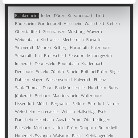
Blankenheim
Inden
Düren
Kerschenbach
Lind
Büdesheim
Gondenbrett
Hillesheim
Wallscheid
Steffeln
Oberstadtfeld
Gornhausen
Meisburg
Wawern
Weidenbach
Kirchweiler
Mechernich
Barweiler
Simmerath
Mehren
Kelberg
Horperath
Kalenborn
Seiwerath
Kall
Brockscheid
Feusdorf
Malbergweich
Immerath
Deudesfeld
Bodenbach
Kradenbach
Densborn
Eckfeld
Zülpich
Scheid
Roth bei Prüm
Birgel
Dahlem
Mayen
Wiesemscheid
Kolverath
Ehlenz
Sankt Thomas
Daun
Bad Münstereifel
Hontheim
Boos
Jünkerath
Burbach
Manderscheid
Wallenborn
Lissendorf
Müsch
Bergweiler
Seffern
Berndorf
Neroth
Weinsheim
Hinterweiler
Wittlich
Hallschlag
Esch
Darscheid
Heimbach
Auw bei Prüm
Oberbettingen
Balesfeld
Morbach
Üttfeld
Prüm
Duppach
Rockeskyll
Hohenfels-Essingen
Walsdorf
Bleialf
Kleinlangenfeld