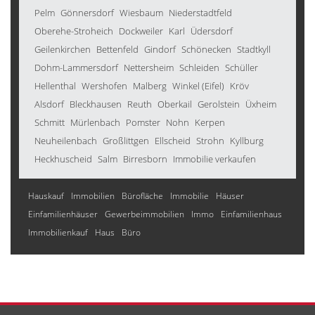
Pelm
Gönnersdorf
Wiesbaum
Niederstadtfeld
Oberehe-Stroheich
Dockweiler
Karl
Üdersdorf
Geilenkirchen
Bettenfeld
Gindorf
Schönecken
Stadtkyll
Dohm-Lammersdorf
Nettersheim
Schleiden
Schüller
Hellenthal
Wershofen
Malberg
Winkel (Eifel)
Kröv
Alsdorf
Bleckhausen
Reuth
Oberkail
Gerolstein
Üxheim
Schmitt
Mürlenbach
Pomster
Nohn
Kerpen
Neuheilenbach
Großlittgen
Ellscheid
Strohn
Kyllburg
Heckhuscheid
Salm
Birresborn
Immobilie verkaufen
Hauskauf
Immobilien
Bürofläche
Immobilie
Häuser
Einfamilienhäuser
Gewerbeimmobilien
Immo
Einfamilienhaus
Immobilienkauf
Haus
Büro