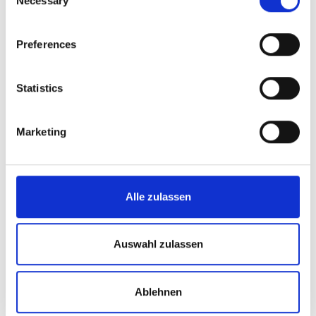
Necessary
Selection
Preferences
Statistics
VERKAUFT
Marketing
Blankenheim
Freistehendes Einfamilienhaus mit großem Garten
in traumhafter Lage in Blankenheim
Alle zulassen
Haus
237 m²
5
WOHNFLÄCHE
ZIMMER
Auswahl zulassen
Ablehnen