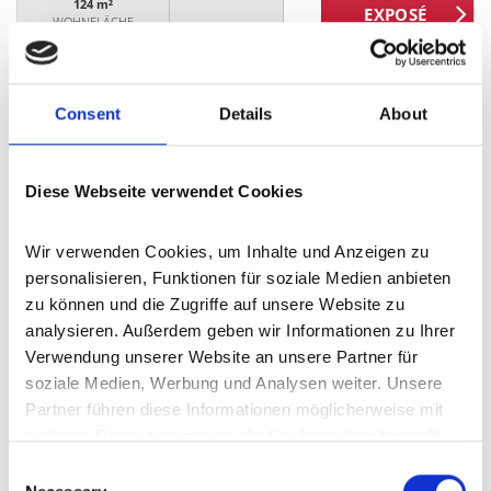
124 m²
WOHNFLÄCHE
Consent
Details
About
Diese Webseite verwendet Cookies
VERKAUFT
Wir verwenden Cookies, um Inhalte und Anzeigen zu 
personalisieren, Funktionen für soziale Medien anbieten 
Blankenheim
zu können und die Zugriffe auf unsere Website zu 
Freistehendes Einfamilienhaus mit Wintergarten in
analysieren. Außerdem geben wir Informationen zu Ihrer 
Dollendorf! - PROVISIONSFREI
Verwendung unserer Website an unsere Partner für 
Einfamilienhaus
soziale Medien, Werbung und Analysen weiter. Unsere 
Partner führen diese Informationen möglicherweise mit 
129 m²
6
weiteren Daten zusammen, die Sie ihnen bereitgestellt 
WOHNFLÄCHE
ZIMMER
haben oder die sie im Rahmen Ihrer Nutzung der Dienste 
Consent
gesammelt haben.