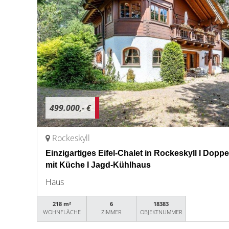
499.000,- €
Rockeskyll
Einzigartiges Eifel-Chalet in Rockeskyll I Doppe
mit Küche I Jagd-Kühlhaus
Haus
218 m²
6
18383
WOHNFLÄCHE
ZIMMER
OBJEKTNUMMER