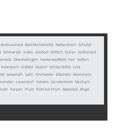
Heckhuscheid
Bad Münstereifel
Nettersheim
Schüller
d
Simmerath
Inden
Gindorf
Wittlich
Düren
Wallscheid
genfeld
Oberbettingen
Niederstadtfeld
Karl
Seffern
Kalenborn
Eckfeld
Alsdorf
Winkel (Eifel)
Lind
eld
Seiwerath
Salm
Kirchweiler
Ellscheid
Weinsheim
rshofen
Lissendorf
Üxheim
Gondenbrett
Morbach
erath
Kerpen
Prüm
Roth bei Prüm
Balesfeld
Birgel