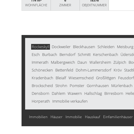
114 m²
6
18376
WOHNFLÄCHE
ZIMMER
OBJEKTNUMMER
Rockeskyll
Dockweiler
Bleckhausen
Schleiden
Meisburg
Esch
Burbach
Berndorf
Schmitt
Kerschenbach
Üdersd
Immerath
Malbergweich
Daun
Wallersheim
Zülpich
Bo
Schönecken
Bettenfeld
Dohm-Lammersdorf
Kröv
Stadtk
Kradenbach
Bleialf
Wiesemscheid
Großlittgen
Feusdorf
Brockscheid
Strohn
Pomster
Gornhausen
Mürlenbach
Densborn
Dahlem
Wawern
Hallschlag
Birresborn
Hell
Horperath
Immobilie verkaufen
Immobilien
Häuser
Immobilie
Hauskauf
Einfamilienhäuser