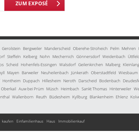
ZUM EXPOSÉ
Gerolstein
Bergweiler
Manderscheid
Oberehe-Stroheich
Pelm
Mehren
orf
Steffeln
Kelberg
Nohn
Mechernich
Gönnersdorf
Weidenbach
Üttfel
os
Scheid
Hohenfels-Essingen
Walsdorf
Geilenkirchen
Malberg
Kleinlan
yll
Mayen
Barweiler
Neuheilenbach
Jünkerath
Oberstadtfeld
Wiesbaum
Hontheim
Duppach
Hillesheim
Neroth
Darscheid
Bodenbach
Deudesf
Oberkail
Auw bei Prüm
Müsch
Heimbach
Sankt Thomas
Hinterweiler
We
enthal
Wallenborn
Reuth
Büdesheim
Kyllburg
Blankenheim
Ehlenz
Kolv
kaufen
Einfamilienhaus
Haus
Immobilienkauf