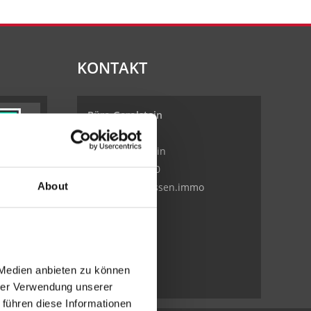
KONTAKT
Büro Gerolstein
Hauptstraße 7
54568 Gerolstein
06591-984 9900
About
info@frankjanssen.immo
Medien anbieten zu können 
rer Verwendung unserer 
führen diese Informationen 