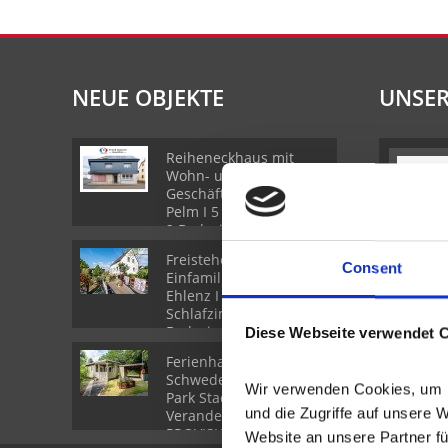
NEUE OBJEKTE
UNSER
Reiheneckhaus mit
Wohn- und
Geschäftsräumen in
Pelm I 5 Schlafzimmer I
2 Badezimmer
Freistehendes
Consent
Einfamilienhaus in
Ehlenz I Toller Garten I 3
Schlafzimmer & 2
Badezimmer I Sauna
Diese Webseite verwendet 
Ferienhaus im
Schwedenstil im Landal
Wir verwenden Cookies, um In
Park Stadtkyll I 2
und die Zugriffe auf unsere 
Veranden I Carport I
PROVISIONSFREI
Website an unsere Partner fü