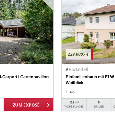
229.000,- €
Rockeskyll
l-Carport I Gartenpavillon
Einfamilienhaus mit ELW 
Weitblick
Haus
122 m²
5
ZUM EXPOSÉ
WOHNFLÄCHE
ZIMMER
O