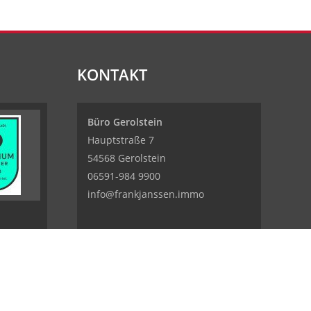
KONTAKT
Büro Gerolstein
Hauptstraße 7
54568 Gerolstein
06591-984 9900
info@frankjanssen.immo