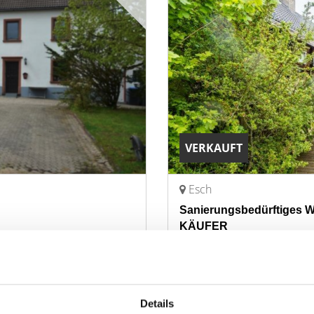
VERKAUFT
Esch
Sanierungsbedürftiges 
KÄUFER
Haus
ZUM EXPOSÉ
266 m²
8
WOHNFLÄCHE
ZIMMER
O
Details