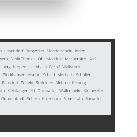
n
Lissendorf
Bergweiler
Manderscheid
Inden
wern
Sankt Thomas
Oberstadtfeld
Mechernich
Karl
alberg
Kerpen
Heimbach
Bleialf
Wallscheid
m
Bleckhausen
Alsdorf
Scheid
Morbach
Schüller
Feusdorf
Eckfeld
Schleiden
Mehren
Kelberg
ath
Kleinlangenfeld
Dockweiler
Wallersheim
Kirchweiler
Gondenbrett
Seffern
Kalenborn
Simmerath
Barweiler