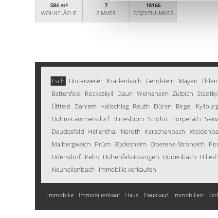
584 m²
7
18166
WOHNFLÄCHE
ZIMMER
OBJEKTNUMMER
Esch
Hinterweiler
Kradenbach
Gerolstein
Mayen
Ehlen
Bettenfeld
Rockeskyll
Daun
Weinsheim
Zülpich
Stadtkyl
Üttfeld
Dahlem
Hallschlag
Reuth
Düren
Birgel
Kyllbur
Dohm-Lammersdorf
Birresborn
Strohn
Horperath
Seiw
Deudesfeld
Hellenthal
Neroth
Kerschenbach
Weidenb
Malbergweich
Prüm
Büdesheim
Oberehe-Stroheich
Po
Üdersdorf
Pelm
Hohenfels-Essingen
Bodenbach
Hilles
Neuheilenbach
Immobilie verkaufen
Immobilie
Immobilienkauf
Haus
Hauskauf
Immobilien
Ein