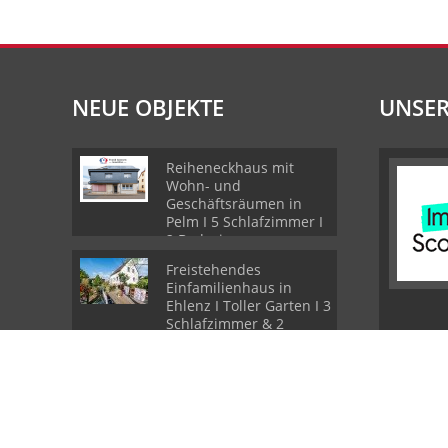
NEUE OBJEKTE
UNSER
Reiheneckhaus mit
Wohn- und
Geschäftsräumen in
Pelm I 5 Schlafzimmer I
2 Badezimmer
Freistehendes
Einfamilienhaus in
Ehlenz I Toller Garten I 3
Schlafzimmer & 2
Badezimmer I Sauna
Ferienhaus im
Schwedenstil im Landal
Park Stadtkyll I 2
Veranden I Carport I
PROVISIONSFREI