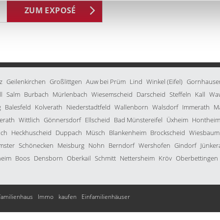
ZUM EXPOSÉ
z
Geilenkirchen
Großlittgen
Auw bei Prüm
Lind
Winkel (Eifel)
Gornhause
l
Salm
Burbach
Mürlenbach
Wiesemscheid
Darscheid
Steffeln
Kall
Wa
g
Balesfeld
Kolverath
Niederstadtfeld
Wallenborn
Walsdorf
Immerath
M
erath
Wittlich
Gönnersdorf
Ellscheid
Bad Münstereifel
Üxheim
Honthei
ach
Heckhuscheid
Duppach
Müsch
Blankenheim
Brockscheid
Wiesbaum
mster
Schönecken
Meisburg
Nohn
Berndorf
Wershofen
Gindorf
Jünker
heim
Boos
Densborn
Oberkail
Schmitt
Nettersheim
Kröv
Oberbettingen
familienhaus
Immo
kaufen
Einfamilienhäuser